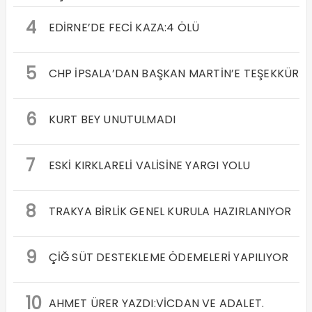
4
EDİRNE’DE FECİ KAZA:4 ÖLÜ
5
CHP İPSALA’DAN BAŞKAN MARTİN’E TEŞEKKÜR
6
KURT BEY UNUTULMADI
7
ESKİ KIRKLARELİ VALİSİNE YARGI YOLU
8
TRAKYA BİRLİK GENEL KURULA HAZIRLANIYOR
9
ÇİĞ SÜT DESTEKLEME ÖDEMELERİ YAPILIYOR
10
AHMET ÜRER YAZDI:VİCDAN VE ADALET.