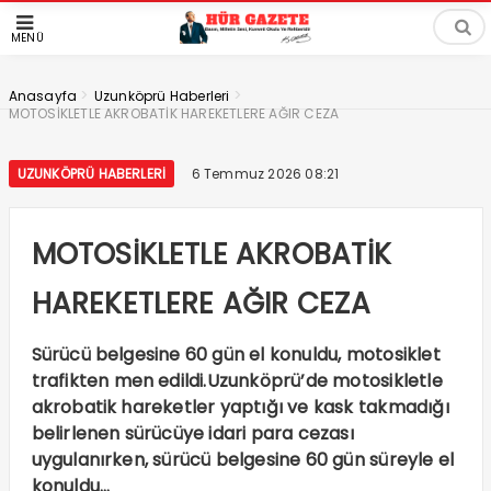
MENÜ
>
>
Anasayfa
Uzunköprü Haberleri
MOTOSİKLETLE AKROBATİK HAREKETLERE AĞIR CEZA
UZUNKÖPRÜ HABERLERI
6 Temmuz 2026 08:21
MOTOSİKLETLE AKROBATİK
HAREKETLERE AĞIR CEZA
Sürücü belgesine 60 gün el konuldu, motosiklet
trafikten men edildi.Uzunköprü’de motosikletle
akrobatik hareketler yaptığı ve kask takmadığı
belirlenen sürücüye idari para cezası
uygulanırken, sürücü belgesine 60 gün süreyle el
konuldu…