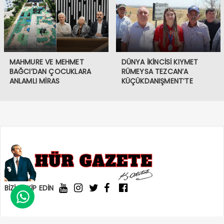
MAHMURE VE MEHMET
DÜNYA İKİNCİSİ KIYMET
BAĞCI’DAN ÇOCUKLARA
RÜMEYSA TEZCAN’A
ANLAMLI MİRAS
KÜÇÜKDANIŞMENT’TE
COŞKULU KARŞILAMA
BİZİ TAKİP EDİN

© 2021 Hür Gazete
Künye
Yazarlarımız
Gazeteler
İletişim