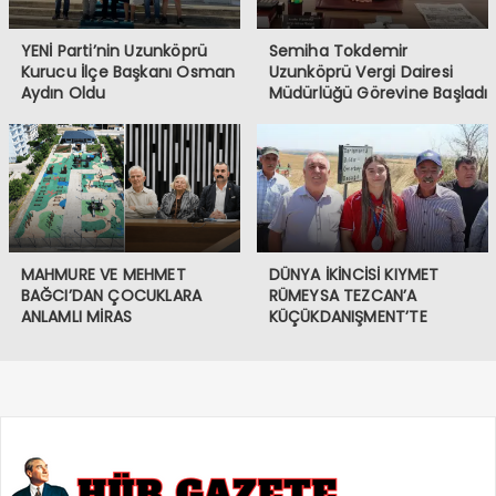
YENİ Parti’nin Uzunköprü
Semiha Tokdemir
Kurucu İlçe Başkanı Osman
Uzunköprü Vergi Dairesi
Aydın Oldu
Müdürlüğü Görevine Başladı
MAHMURE VE MEHMET
DÜNYA İKİNCİSİ KIYMET
BAĞCI’DAN ÇOCUKLARA
RÜMEYSA TEZCAN’A
ANLAMLI MİRAS
KÜÇÜKDANIŞMENT’TE
COŞKULU KARŞILAMA