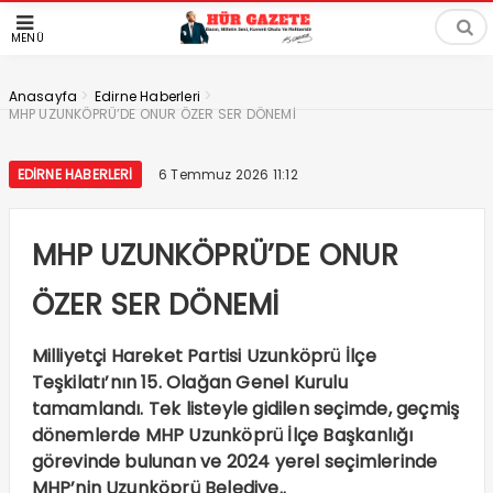
MENÜ
>
>
Anasayfa
Edirne Haberleri
MHP UZUNKÖPRÜ’DE ONUR ÖZER SER DÖNEMİ
EDIRNE HABERLERI
6 Temmuz 2026 11:12
MHP UZUNKÖPRÜ’DE ONUR
ÖZER SER DÖNEMİ
Milliyetçi Hareket Partisi Uzunköprü İlçe
Teşkilatı’nın 15. Olağan Genel Kurulu
tamamlandı. Tek listeyle gidilen seçimde, geçmiş
dönemlerde MHP Uzunköprü İlçe Başkanlığı
görevinde bulunan ve 2024 yerel seçimlerinde
MHP’nin Uzunköprü Belediye..