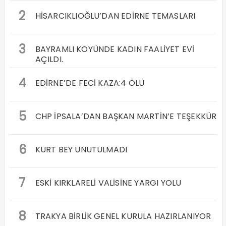
2
HİSARCIKLIOĞLU’DAN EDİRNE TEMASLARI
3
BAYRAMLI KÖYÜNDE KADIN FAALİYET EVİ
AÇILDI.
4
EDİRNE’DE FECİ KAZA:4 ÖLÜ
5
CHP İPSALA’DAN BAŞKAN MARTİN’E TEŞEKKÜR
6
KURT BEY UNUTULMADI
7
ESKİ KIRKLARELİ VALİSİNE YARGI YOLU
8
TRAKYA BİRLİK GENEL KURULA HAZIRLANIYOR