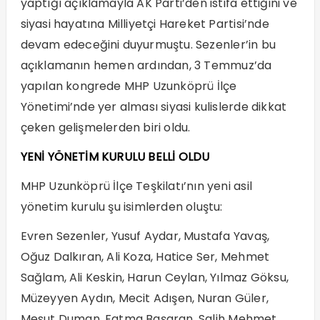
yaptığı açıklamayla AK Parti’den istifa ettiğini ve
siyasi hayatına Milliyetçi Hareket Partisi’nde
devam edeceğini duyurmuştu. Sezenler’in bu
açıklamanın hemen ardından, 3 Temmuz’da
yapılan kongrede MHP Uzunköprü İlçe
Yönetimi’nde yer alması siyasi kulislerde dikkat
çeken gelişmelerden biri oldu.
YENİ YÖNETİM KURULU BELLİ OLDU
MHP Uzunköprü İlçe Teşkilatı’nın yeni asil
yönetim kurulu şu isimlerden oluştu:
Evren Sezenler, Yusuf Aydar, Mustafa Yavaş,
Oğuz Dalkıran, Ali Koza, Hatice Ser, Mehmet
Sağlam, Ali Keskin, Harun Ceylan, Yılmaz Göksu,
Müzeyyen Aydın, Mecit Adışen, Nuran Güler,
Mesut Duman, Fatma Başaran, Salih Mehmet