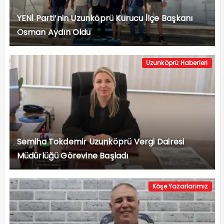
YENİ Parti’nin Uzunköprü Kurucu İlçe Başkanı
Osman Aydın Oldu
Uzunköprü Haberleri
Semiha Tokdemir Uzunköprü Vergi Dairesi
Müdürlüğü Görevine Başladı
Köşe Yazarlarımız