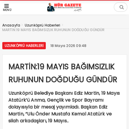
MENÜ
>
>
Anasayfa
Uzunköprü Haberleri
MARTİN:19 MAYIS BAĞIMSIZLIK RUHUNUN DOĞDUĞU GÜNDÜR
UZUNKÖPRÜ HABERLERI
18 Mayıs 2026 09:48
MARTİN:19 MAYIS BAĞIMSIZLIK
RUHUNUN DOĞDUĞU GÜNDÜR
Uzunköprü Belediye Başkanı Ediz Martin, 19 Mayıs
Atatürk’ü Anma, Gençlik ve Spor Bayramı
dolayısıyla bir mesaj yayımladı. Başkan Ediz
Martin, “Ulu Önder Mustafa Kemal Atatürk ve
silah arkadaşları, 19 Mayıs..