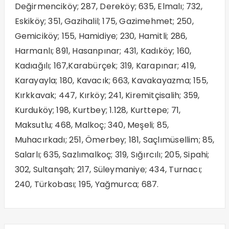
Değirmenciköy; 287, Dereköy; 635, Elmalı; 732,
Eskiköy; 351, Gazihalil; 175, Gazimehmet; 250,
Gemiciköy; 155, Hamidiye; 230, Hamitli; 286,
Harmanlı; 891, Hasanpınar; 431, Kadıköy; 160,
Kadıağılı; 167,Karabürçek; 319, Karapınar; 419,
Karayayla; 180, Kavacık; 663, Kavakayazma; 155,
Kırkkavak; 447, Kırköy; 241, Kiremitçisalih; 359,
Kurduköy; 198, Kurtbey; 1.128, Kurttepe; 71,
Maksutlu; 468, Malkoç; 340, Meşeli; 85,
Muhacırkadı; 251, Ömerbey; 181, Saçlımüsellim; 85,
Salarlı; 635, Sazlımalkoç; 319, Sığırcılı; 205, Sipahi;
302, Sultanşah; 217, Süleymaniye; 434, Turnacı;
240, Türkobası; 195, Yağmurca; 687.