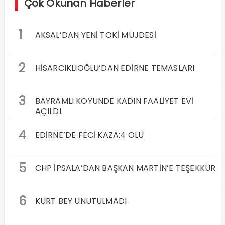
Çok Okunan Haberler
1
AKSAL’DAN YENİ TOKİ MÜJDESİ
2
HİSARCIKLIOĞLU’DAN EDİRNE TEMASLARI
3
BAYRAMLI KÖYÜNDE KADIN FAALİYET EVİ
AÇILDI.
4
EDİRNE’DE FECİ KAZA:4 ÖLÜ
5
CHP İPSALA’DAN BAŞKAN MARTİN’E TEŞEKKÜR
6
KURT BEY UNUTULMADI