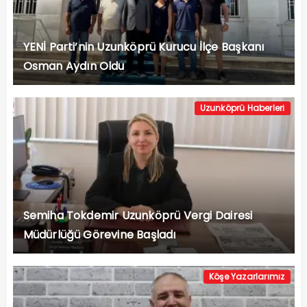
YENİ Parti’nin Uzunköprü Kurucu İlçe Başkanı
Osman Aydın Oldu
Uzunköprü Haberleri
Semiha Tokdemir Uzunköprü Vergi Dairesi
Müdürlüğü Görevine Başladı
Köşe Yazarlarımız