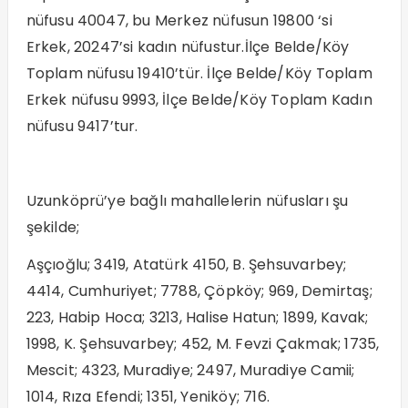
nüfusu 40047, bu Merkez nüfusun 19800 ‘si
Erkek, 20247’si kadın nüfustur.İlçe Belde/Köy
Toplam nüfusu 19410’tür. İlçe Belde/Köy Toplam
Erkek nüfusu 9993, İlçe Belde/Köy Toplam Kadın
nüfusu 9417’tur.
Uzunköprü’ye bağlı mahallelerin nüfusları şu
şekilde;
Aşçıoğlu; 3419, Atatürk 4150, B. Şehsuvarbey;
4414, Cumhuriyet; 7788, Çöpköy; 969, Demirtaş;
223, Habip Hoca; 3213, Halise Hatun; 1899, Kavak;
1998, K. Şehsuvarbey; 452, M. Fevzi Çakmak; 1735,
Mescit; 4323, Muradiye; 2497, Muradiye Camii;
1014, Rıza Efendi; 1351, Yeniköy; 716.