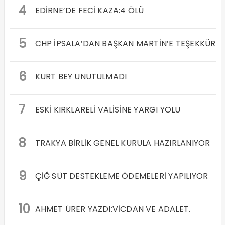
4
EDİRNE’DE FECİ KAZA:4 ÖLÜ
5
CHP İPSALA’DAN BAŞKAN MARTİN’E TEŞEKKÜR
6
KURT BEY UNUTULMADI
7
ESKİ KIRKLARELİ VALİSİNE YARGI YOLU
8
TRAKYA BİRLİK GENEL KURULA HAZIRLANIYOR
9
ÇİĞ SÜT DESTEKLEME ÖDEMELERİ YAPILIYOR
10
AHMET ÜRER YAZDI:VİCDAN VE ADALET.