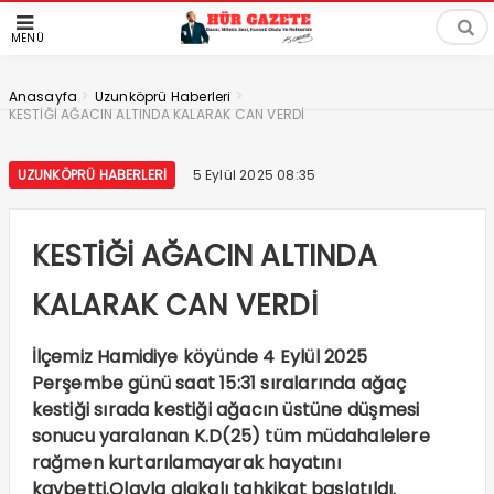
MENÜ
>
>
Anasayfa
Uzunköprü Haberleri
KESTİĞİ AĞACIN ALTINDA KALARAK CAN VERDİ
UZUNKÖPRÜ HABERLERI
5 Eylül 2025 08:35
KESTİĞİ AĞACIN ALTINDA
KALARAK CAN VERDİ
İlçemiz Hamidiye köyünde 4 Eylül 2025
Perşembe günü saat 15:31 sıralarında ağaç
kestiği sırada kestiği ağacın üstüne düşmesi
sonucu yaralanan K.D(25) tüm müdahalelere
rağmen kurtarılamayarak hayatını
kaybetti.Olayla alakalı tahkikat başlatıldı.