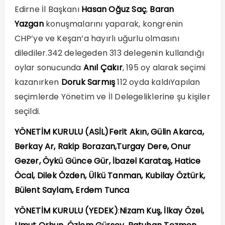
Edirne İl Başkanı
Hasan Oğuz Saç
,
Baran
Yazgan
konuşmalarını yaparak, kongrenin
CHP’ye ve Keşan’a hayırlı uğurlu olmasını
dilediler.342 delegeden 313 delegenin kullandığı
oylar sonucunda
Anıl Çakır
, 195 oy alarak seçimi
kazanırken
Doruk Sarmış
112 oyda kaldıYapılan
seçimlerde Yönetim ve İl Delegeliklerine şu kişiler
seçildi.
YÖNETİM KURULU (ASİL)Ferit Akın, Gülin Akarca,
Berkay Ar, Rakip Borazan,Turgay Dere, Onur
Gezer, Öykü Günce Gür, İbazel Karataş, Hatice
Öcal, Dilek Özden, Ülkü Tanman, Kubilay Öztürk,
Bülent Saylam, Erdem Tunca
YÖNETİM KURULU (YEDEK)
:
Nizam Kuş, İlkay Özel,