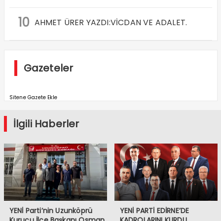
10
AHMET ÜRER YAZDI:VİCDAN VE ADALET.
Gazeteler
Sitene Gazete Ekle
İlgili Haberler
YENİ Parti’nin Uzunköprü
YENİ PARTİ EDİRNE’DE
Kurucu İlçe Başkanı Osman
KADROLARINI KURDU