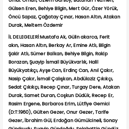
Umut Orhun, Özlem Gürsoy, Batuhan Tezmen,
Gülsen Eren, Behiye Bilgin, Mert Gür, Özer Yörük,
Öncü Sapaz, Çağatay Çınar, Hasan Altın, Atakan
Durak, Meltem Özdemir
İL DELEGELERİ
:
Mustafa Ak, Gülin akarca, Ferit
akın, Hasan Altın, Berkay Ar, Emine Atlı, Bilgin
Şakir Atlı, Sümer Balkan, Behiye Bilgin, Rakip
Borazan, Şuayip İsmail Büyükvarlık, Halil
Büyükyatıkçı, Ayşe Can, Erdinç Can, Anıl Çakır,
Nasip Çakır, İsmail Çalışkan, Abdülaziz Çıkıkçı,
Sedat Çıkıkçı, Recep Çınar, Turgay Dere, Atakan
Durak, Samet Duran, Coşkun Düdük, Recep Er,
Rasim Ergene, Barbaros Erim, Lütfiye Gemici
(D:T:1960), Gülten Gezer, Onur Gezer, Tarife
Gezer, İbrahim Gül, Erdoğan Gümülcineli, Sonay
Gündoydu, Şuayip Gündoğdu, Selahattin Gündüz,