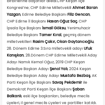
birbirlerine başarılar diledi.CHP Keşan İlçe
Kongresi’ne; CHP Edirne Milletvekili
Ahmet Baran
Yazgan
, Edirne Belediye Başkanı
Filiz Gencan
,
CHP Edirne İl Başkanı
Hasan Oğuz Saç
, CHP
İpsala İlçe Başkanı
İsmail Göksu
, Yenimuhacir
Belediye Başkanı
Tamer Kıral
, geçmiş dönem
milletvekilleri
Rasim Çakır, Okan Gaytancıoğlu
,
28. Dönem Edirne 3.Sıra milletvekili adayı
Ufuk
Kanışkan
, 28.Dönem CHP Edirne Milletvekili Aday
Adayı Namık Kemal Oğuz, 2019 CHP Keşan
Belediye Başkan Adayı
Şenol Yalı
, 2024 Keşan
Belediye Başkan Aday Adayı
Mustafa Bezbaş
, AK
Parti Keşan İlçe Başkanı
Savaş Pekdemir
ile
Demokrat Parti Keşan İlçe Başkanı
Şaban
Balkanlı
, eski ilçe başkanları, belediye meclis
üyeleri, il genel meclis üyeleri ve partililer katıldı.