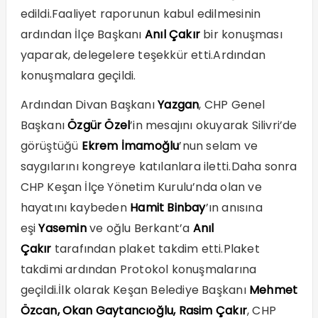
edildi.Faaliyet raporunun kabul edilmesinin
ardından İlçe Başkanı
Anıl Çakır
bir konuşması
yaparak, delegelere teşekkür etti.Ardından
konuşmalara geçildi.
Ardından Divan Başkanı
Yazgan
, CHP Genel
Başkanı
Özgür Özel
’in mesajını okuyarak Silivri’de
görüştüğü
Ekrem İmamoğlu
’nun selam ve
saygılarını kongreye katılanlara iletti.Daha sonra
CHP Keşan İlçe Yönetim Kurulu’nda olan ve
hayatını kaybeden
Hamit Binbay
’ın anısına
eşi
Yasemin
ve oğlu Berkant’a
Anıl
Çakır
tarafından plaket takdim etti.Plaket
takdimi ardından Protokol konuşmalarına
geçildi.İlk olarak Keşan Belediye Başkanı
Mehmet
Özcan, Okan Gaytancıoğlu, Rasim Çakır
, CHP