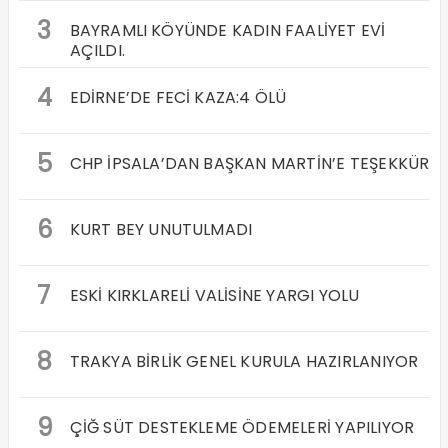
3
BAYRAMLI KÖYÜNDE KADIN FAALİYET EVİ
AÇILDI.
4
EDİRNE’DE FECİ KAZA:4 ÖLÜ
5
CHP İPSALA’DAN BAŞKAN MARTİN’E TEŞEKKÜR
6
KURT BEY UNUTULMADI
7
ESKİ KIRKLARELİ VALİSİNE YARGI YOLU
8
TRAKYA BİRLİK GENEL KURULA HAZIRLANIYOR
9
ÇİĞ SÜT DESTEKLEME ÖDEMELERİ YAPILIYOR