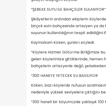
“ŞEBEKE SUYU İLE BAHÇELER SULANIYOR”
Şikâyetlerin ardından ekiplerin köyler
birçok evin bahçesinde artezyen ya da 
suyunun kullanıldığının tespit edildiğini i
Kaymakam Köken, şunları söyledi:
“Köylere Hizmet Götürme Birliğimize bu k
gelen köylerimize gittiklerinde, heme
bahçelerin artezyenle değil, şebekeden g
“300 HANEYE YETECEK SU BASILIYOR
Köken, bazı köylerde nüfusun azalması
nedeniyle yüksek seviyelere çıktığını be
“300 haneli bir köyümüzde yaklaşık 100