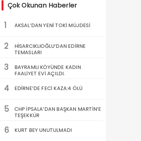
Çok Okunan Haberler
1
AKSAL’DAN YENİ TOKİ MÜJDESİ
2
HİSARCIKLIOĞLU’DAN EDİRNE
TEMASLARI
3
BAYRAMLI KÖYÜNDE KADIN
FAALİYET EVİ AÇILDI.
4
EDİRNE’DE FECİ KAZA:4 ÖLÜ
5
CHP İPSALA’DAN BAŞKAN MARTİN’E
TEŞEKKÜR
6
KURT BEY UNUTULMADI