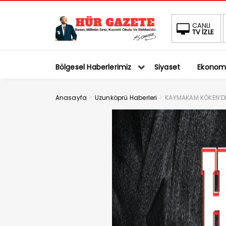
CANLI
TV İZLE
Bölgesel Haberlerimiz
Siyaset
Ekonom
>
>
Anasayfa
Uzunköprü Haberleri
KAYMAKAM KÖKEN’DE