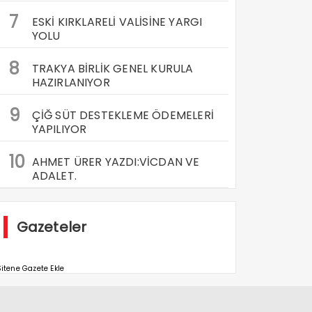
7
ESKİ KIRKLARELİ VALİSİNE YARGI
YOLU
8
TRAKYA BİRLİK GENEL KURULA
HAZIRLANIYOR
9
ÇİĞ SÜT DESTEKLEME ÖDEMELERİ
YAPILIYOR
10
AHMET ÜRER YAZDI:VİCDAN VE
ADALET.
Gazeteler
itene Gazete Ekle