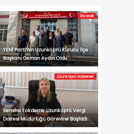
Siyaset
YENİ Parti’nin Uzunköprü Kurucu İlçe
Başkanı Osman Aydın Oldu
Uzunköprü Haberleri
Semiha Tokdemir Uzunköprü Vergi
Dairesi Müdürlüğü Görevine Başladı