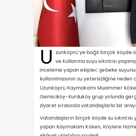
U
zunköprü’ye bağlı birçok köyde öz
ve kullanma suyu sıkıntısı yaşanı
inceleme yapan ekipler, şebeke suyunu
kullanılmasının su yetersizliğine neden o
Uzunköprü Kaymakamı Muammer Köken, 1
Gemiciköy-Kurduköy grup yolunda gerçekl
ziyaret sırasında vatandaşlarla bir araya
Vatandaşların birçok köyde su sıkıntısı 
yapan Kaymakam Köken, Köylere Hizmet
şikâyet ulaştığını söyledi.