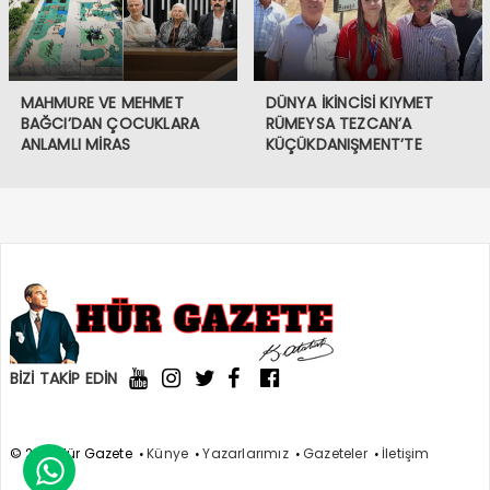
MAHMURE VE MEHMET
DÜNYA İKİNCİSİ KIYMET
BAĞCI’DAN ÇOCUKLARA
RÜMEYSA TEZCAN’A
ANLAMLI MİRAS
KÜÇÜKDANIŞMENT’TE
COŞKULU KARŞILAMA
BİZİ TAKİP EDİN
© 2021 Hür Gazete
Künye
Yazarlarımız
Gazeteler
İletişim
