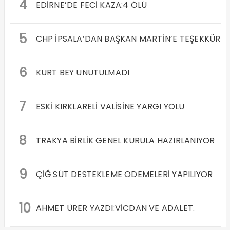
4
EDİRNE’DE FECİ KAZA:4 ÖLÜ
5
CHP İPSALA’DAN BAŞKAN MARTİN’E TEŞEKKÜR
6
KURT BEY UNUTULMADI
7
ESKİ KIRKLARELİ VALİSİNE YARGI YOLU
8
TRAKYA BİRLİK GENEL KURULA HAZIRLANIYOR
9
ÇİĞ SÜT DESTEKLEME ÖDEMELERİ YAPILIYOR
10
AHMET ÜRER YAZDI:VİCDAN VE ADALET.