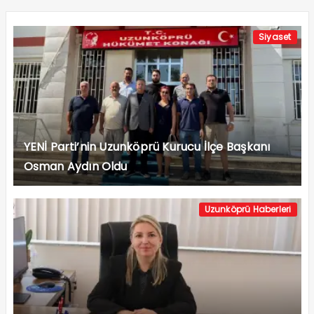
Siyaset
YENİ Parti’nin Uzunköprü Kurucu İlçe Başkanı
Osman Aydın Oldu
Uzunköprü Haberleri