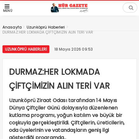
MENÜ
>
>
Anasayfa
Uzunköprü Haberleri
DURMAZ:HER LOKMADA ÇİFTÇİMİZİN ALIN TERİ VAR
UZUNKÖPRÜ HABERLERI
18 Mayıs 2026 09:53
DURMAZ:HER LOKMADA
ÇİFTÇİMİZİN ALIN TERİ VAR
Uzunköprü Ziraat Odası tarafından 14 Mayıs
Dünya Çiftçiler Günü dolayısıyla düzenlenen
kutlama programı, yoğun katılım ve büyük bir
coşkuyla gerçekleştirildi. Çiftçilerin, üreticilerin,
oda üyelerinin ve vatandaşların geniş ilgi
gösterdiği programda..