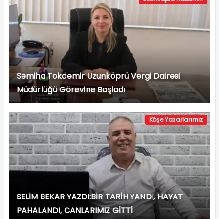
Semiha Tokdemir Uzunköprü Vergi Dairesi
Müdürlüğü Görevine Başladı
Köşe Yazarlarımız
SELİM BEKAR YAZDI:BİR TARİH YANDI, HAYAT
PAHALANDI, CANLARIMIZ GİTTİ