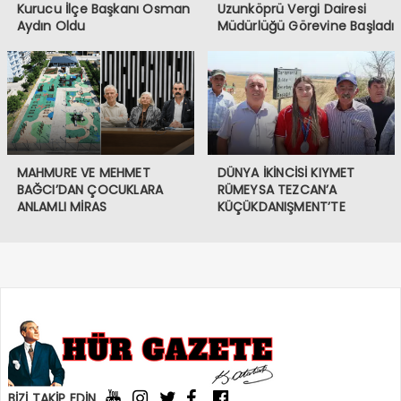
Kurucu İlçe Başkanı Osman
Uzunköprü Vergi Dairesi
Aydın Oldu
Müdürlüğü Görevine Başladı
MAHMURE VE MEHMET
DÜNYA İKİNCİSİ KIYMET
BAĞCI’DAN ÇOCUKLARA
RÜMEYSA TEZCAN’A
ANLAMLI MİRAS
KÜÇÜKDANIŞMENT’TE
COŞKULU KARŞILAMA
BİZİ TAKİP EDİN