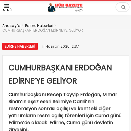
MENÜ
>
>
Anasayfa
Edirne Haberleri
CUMHURBAŞKANI ERDOĞAN EDİRNE’YE GELİYOR
EDIRNE HABERLERI
11 Haziran 2026 12:37
CUMHURBAŞKANI ERDOĞAN
EDİRNE’YE GELİYOR
Cumhurbaşkanı Recep Tayyip Erdoğan, Mimar
Sinan’ın eşsiz eseri Selimiye Camii’nin
restorasyon sonrası açılışı ve kentteki diğer
yatırımların resmi açılış törenleri için Cuma günü
Edirne’de olacak. Edirne, Cuma günü devletin
zirvesini..