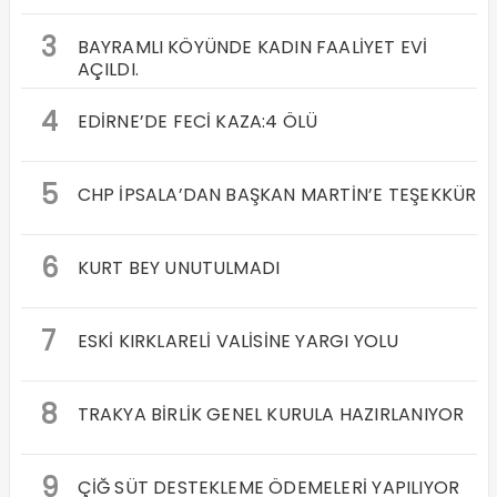
3
BAYRAMLI KÖYÜNDE KADIN FAALİYET EVİ
AÇILDI.
4
EDİRNE’DE FECİ KAZA:4 ÖLÜ
5
CHP İPSALA’DAN BAŞKAN MARTİN’E TEŞEKKÜR
6
KURT BEY UNUTULMADI
7
ESKİ KIRKLARELİ VALİSİNE YARGI YOLU
8
TRAKYA BİRLİK GENEL KURULA HAZIRLANIYOR
9
ÇİĞ SÜT DESTEKLEME ÖDEMELERİ YAPILIYOR