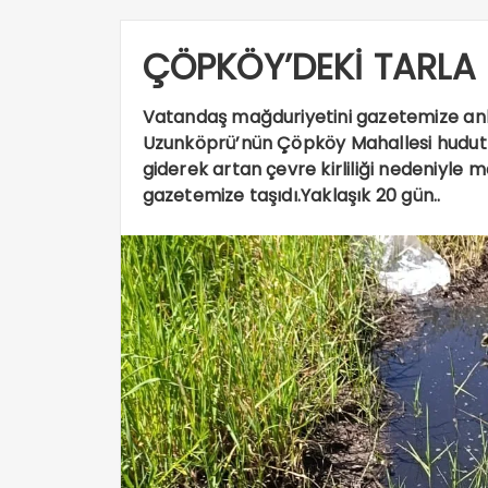
ÇÖPKÖY’DEKİ TARLA 
Vatandaş mağduriyetini gazetemize anl
Uzunköprü’nün Çöpköy Mahallesi hudutl
giderek artan çevre kirliliği nedeniyle 
gazetemize taşıdı.Yaklaşık 20 gün..