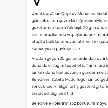
V
Uzunköprü’nün Çöpköy Mahallesi hudutl
giderek artan çevre kirliliği nedeniyle 
gazetemize taşıdı.Yaklaşık 20 gün önc
tarım arazilerinde yaptığımız çekimlerd
etapta belirlenemeyen atık ve kirli gö
kamuoyuyla paylaşmıştık.
Aradan geçen 20 günün ardından aynı böl
daha da arttığını tespit etti. Tarım ara
bir kez daha kamuoyunun gündemine ta
Belediyesi Zabıta Müdürlüğü’nün bölgede
sonucunda, kirliliğin artış gösterdiği tar
tespit edildiği belirtildi.
Belediye ekiplerinin söz konusu firmaya, o