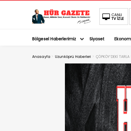
CANLI
TV İZLE
Bölgesel Haberlerimiz
Siyaset
Ekonom
>
>
Anasayfa
Uzunköprü Haberleri
ÇÖPKÖY’DEKİ TARLA 