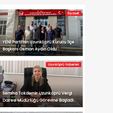
Siyaset
YENİ Parti’nin Uzunköprü Kurucu İlçe
Başkanı Osman Aydın Oldu
Uzunköprü Haberleri
Semiha Tokdemir Uzunköprü Vergi
Dairesi Müdürlüğü Görevine Başladı