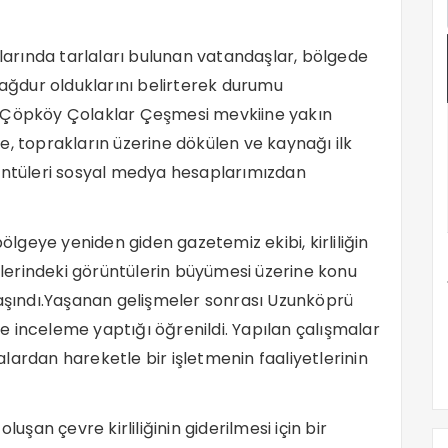
arında tarlaları bulunan vatandaşlar, bölgede
mağdur olduklarını belirterek durumu
e Çöpköy Çolaklar Çeşmesi mevkiine yakın
e, toprakların üzerine dökülen ve kaynağı ilk
rüntüleri sosyal medya hesaplarımızdan
geye yeniden giden gazetemiz ekibi, kirliliğin
zilerindeki görüntülerin büyümesi üzerine konu
şındı.Yaşanan gelişmeler sonrası Uzunköprü
 inceleme yaptığı öğrenildi. Yapılan çalışmalar
lalardan hareketle bir işletmenin faaliyetlerinin
luşan çevre kirliliğinin giderilmesi için bir