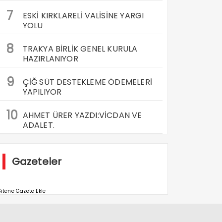
7
ESKİ KIRKLARELİ VALİSİNE YARGI
YOLU
8
TRAKYA BİRLİK GENEL KURULA
HAZIRLANIYOR
9
ÇİĞ SÜT DESTEKLEME ÖDEMELERİ
YAPILIYOR
10
AHMET ÜRER YAZDI:VİCDAN VE
ADALET.
Gazeteler
itene Gazete Ekle