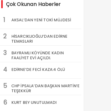
Çok Okunan Haberler
1
AKSAL’DAN YENİ TOKİ MÜJDESİ
2
HİSARCIKLIOĞLU’DAN EDİRNE
TEMASLARI
3
BAYRAMLI KÖYÜNDE KADIN
FAALİYET EVİ AÇILDI.
4
EDİRNE’DE FECİ KAZA:4 ÖLÜ
5
CHP İPSALA’DAN BAŞKAN MARTİN’E
TEŞEKKÜR
6
KURT BEY UNUTULMADI