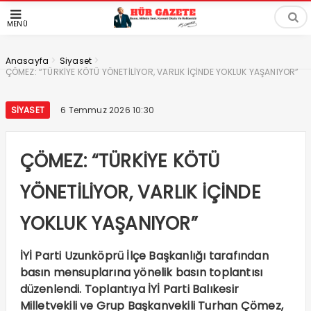
MENÜ
>
>
Anasayfa
Siyaset
ÇÖMEZ: “TÜRKİYE KÖTÜ YÖNETİLİYOR, VARLIK İÇİNDE YOKLUK YAŞANIYOR”
SIYASET
6 Temmuz 2026 10:30
ÇÖMEZ: “TÜRKİYE KÖTÜ
YÖNETİLİYOR, VARLIK İÇİNDE
YOKLUK YAŞANIYOR”
İYİ Parti Uzunköprü İlçe Başkanlığı tarafından
basın mensuplarına yönelik basın toplantısı
düzenlendi. Toplantıya İYİ Parti Balıkesir
Milletvekili ve Grup Başkanvekili Turhan Çömez,