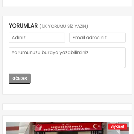
Siyaset
YENİ Parti’nin Uzunköprü Kurucu İlçe Başkanı
Osman Aydın Oldu