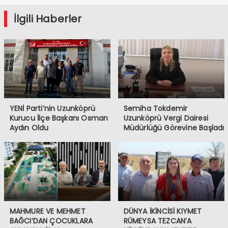
YENİ Parti’nin Uzunköprü
Semiha Tokdemir
Kurucu İlçe Başkanı Osman
Uzunköprü Vergi Dairesi
Aydın Oldu
Müdürlüğü Görevine Başladı
MAHMURE VE MEHMET
DÜNYA İKİNCİSİ KIYMET
BAĞCI’DAN ÇOCUKLARA
RÜMEYSA TEZCAN’A
ANLAMLI MİRAS
KÜÇÜKDANIŞMENT’TE
COŞKULU KARŞILAMA