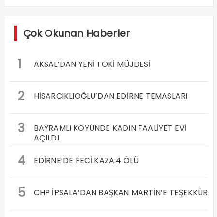
2
HİSARCIKLIOĞLU’DAN EDİRNE TEMASLARI
3
BAYRAMLI KÖYÜNDE KADIN FAALİYET EVİ
AÇILDI.
4
EDİRNE’DE FECİ KAZA:4 ÖLÜ
5
CHP İPSALA’DAN BAŞKAN MARTİN’E TEŞEKKÜR
6
KURT BEY UNUTULMADI
7
ESKİ KIRKLARELİ VALİSİNE YARGI YOLU
8
TRAKYA BİRLİK GENEL KURULA HAZIRLANIYOR