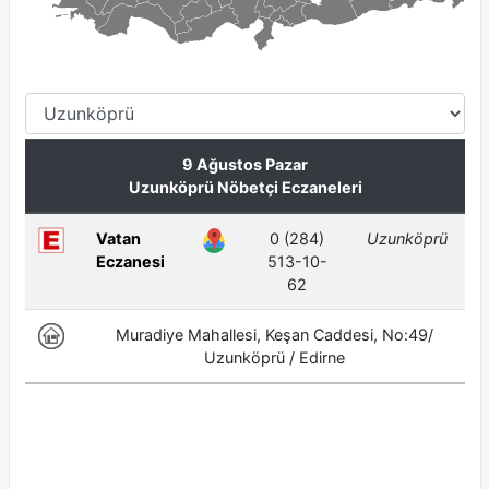
Çok Okunan Haberler
1
AKSAL’DAN YENİ TOKİ MÜJDESİ