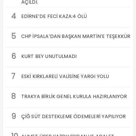
AÇILDI.
4
EDİRNE’DE FECİ KAZA:4 ÖLÜ
5
CHP İPSALA’DAN BAŞKAN MARTİN’E TEŞEKKÜR
6
KURT BEY UNUTULMADI
7
ESKİ KIRKLARELİ VALİSİNE YARGI YOLU
8
TRAKYA BİRLİK GENEL KURULA HAZIRLANIYOR
9
ÇİĞ SÜT DESTEKLEME ÖDEMELERİ YAPILIYOR