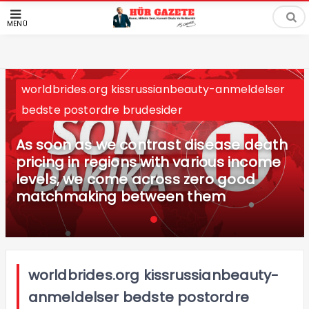
MENÜ
worldbrides.org kissrussianbeauty-anmeldelser
bedste postordre brudesider
As soon as we contrast disease death
pricing in regions with various income
levels, we come across zero good
matchmaking between them
worldbrides.org kissrussianbeauty-
anmeldelser bedste postordre