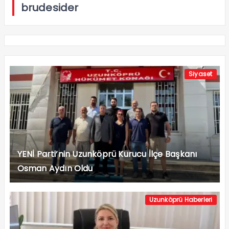
brudesider
Siyaset
YENİ Parti’nin Uzunköprü Kurucu İlçe Başkanı
Osman Aydın Oldu
Uzunköprü Haberleri