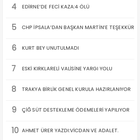
4
EDİRNE’DE FECİ KAZA:4 ÖLÜ
5
CHP İPSALA’DAN BAŞKAN MARTİN’E TEŞEKKÜR
6
KURT BEY UNUTULMADI
7
ESKİ KIRKLARELİ VALİSİNE YARGI YOLU
8
TRAKYA BİRLİK GENEL KURULA HAZIRLANIYOR
9
ÇİĞ SÜT DESTEKLEME ÖDEMELERİ YAPILIYOR
10
AHMET ÜRER YAZDI:VİCDAN VE ADALET.