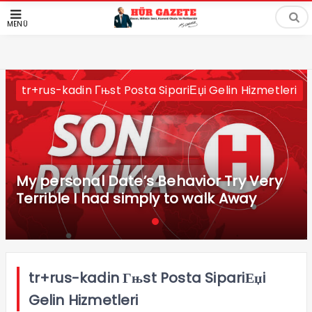
MENÜ
tr+rus-kadin Гњst Posta SipariЕџi Gelin Hizmetleri
My personal Date’s Behavior Try Very
Terrible I had simply to walk Away
tr+rus-kadin Гњst Posta SipariЕџi
Gelin Hizmetleri