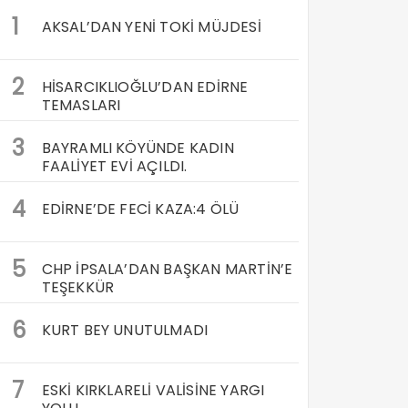
1
AKSAL’DAN YENİ TOKİ MÜJDESİ
2
HİSARCIKLIOĞLU’DAN EDİRNE
TEMASLARI
3
BAYRAMLI KÖYÜNDE KADIN
FAALİYET EVİ AÇILDI.
4
EDİRNE’DE FECİ KAZA:4 ÖLÜ
5
CHP İPSALA’DAN BAŞKAN MARTİN’E
TEŞEKKÜR
6
KURT BEY UNUTULMADI
7
ESKİ KIRKLARELİ VALİSİNE YARGI