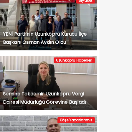
Siyaset
YENİ Parti’nin Uzunköprü Kurucu İlçe
Başkanı Osman Aydın Oldu
Uzunköprü Haberleri
Semiha Tokdemir Uzunköprü Vergi
Dairesi Müdürlüğü Görevine Başladı
Köşe Yazarlarımız