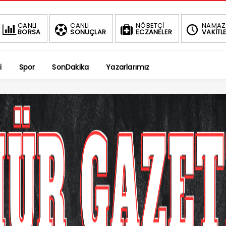
BIST
CANLI
CANLI
NÖBETÇİ
NAMAZ
BORSA
SONUÇLAR
ECZANELER
VAKİTLE
1.4
1.66%
i
Spor
SonDakika
Yazarlarımız