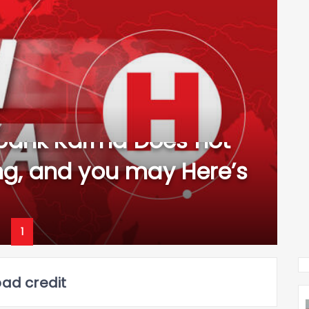
 bank Karma Does not
ing, and you may Here’s
1
bad credit