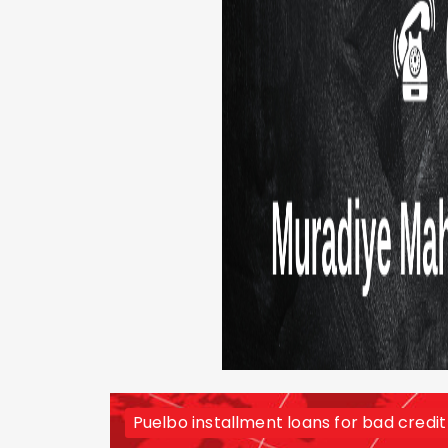
Puelbo installment loans for bad credit