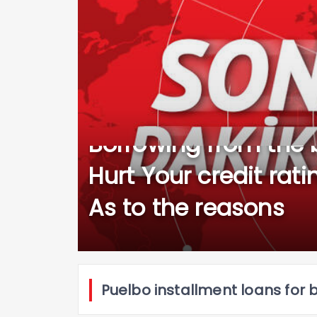
Borrowing from the
Hurt Your credit rat
As to the reasons
Puelbo installment loans for 