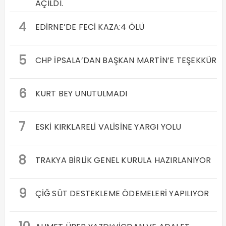
AÇILDI.
4
EDİRNE’DE FECİ KAZA:4 ÖLÜ
5
CHP İPSALA’DAN BAŞKAN MARTİN’E TEŞEKKÜR
6
KURT BEY UNUTULMADI
7
ESKİ KIRKLARELİ VALİSİNE YARGI YOLU
8
TRAKYA BİRLİK GENEL KURULA HAZIRLANIYOR
9
ÇİĞ SÜT DESTEKLEME ÖDEMELERİ YAPILIYOR