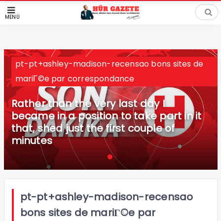
MENÜ
pt-pt+ashley-madison-recensao bons sites de
mariГ©e par correspondance
Rather than the very last day I
became in a position to take part in it
that, shed just the first couple of
minutes
pt-pt+ashley-madison-recensao
bons sites de mariГ©e par