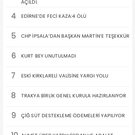
AÇILDI.
4
EDİRNE’DE FECİ KAZA:4 ÖLÜ
5
CHP İPSALA’DAN BAŞKAN MARTİN’E TEŞEKKÜR
6
KURT BEY UNUTULMADI
7
ESKİ KIRKLARELİ VALİSİNE YARGI YOLU
8
TRAKYA BİRLİK GENEL KURULA HAZIRLANIYOR
9
ÇİĞ SÜT DESTEKLEME ÖDEMELERİ YAPILIYOR