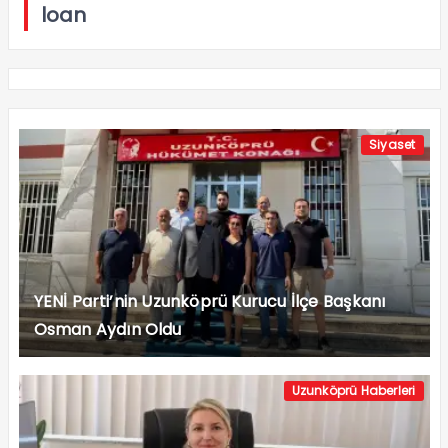
loan
Siyaset
YENİ Parti’nin Uzunköprü Kurucu İlçe Başkanı
Osman Aydın Oldu
Uzunköprü Haberleri