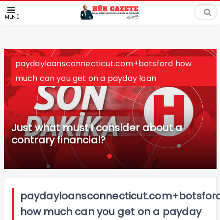
MENÜ
paydayloansconnecticut.com+botsford how
much can you get on a payday loan
Just what must i consider about a
contrary financial?
paydayloansconnecticut.com+botsfor
how much can you get on a payday