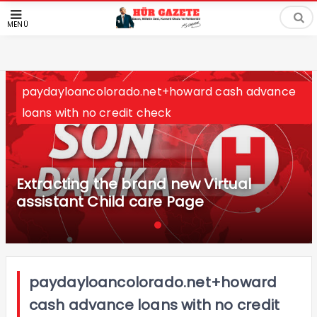
MENÜ
paydayloancolorado.net+howard cash advance
loans with no credit check
Extracting the brand new Virtual
assistant Child care Page
paydayloancolorado.net+howard
cash advance loans with no credit