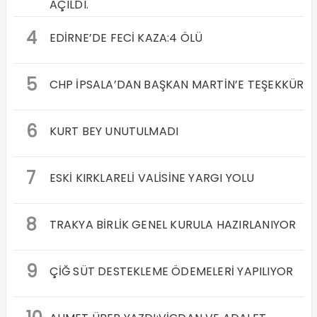
AÇILDI.
4
EDİRNE’DE FECİ KAZA:4 ÖLÜ
5
CHP İPSALA’DAN BAŞKAN MARTİN’E TEŞEKKÜR
6
KURT BEY UNUTULMADI
7
ESKİ KIRKLARELİ VALİSİNE YARGI YOLU
8
TRAKYA BİRLİK GENEL KURULA HAZIRLANIYOR
9
ÇİĞ SÜT DESTEKLEME ÖDEMELERİ YAPILIYOR