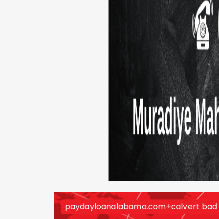
paydayloanalabama.com+calvert bad c