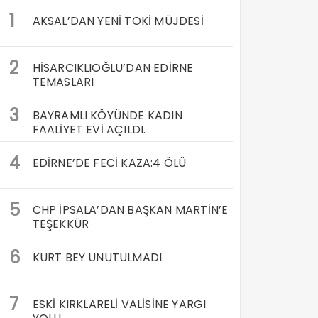
1
AKSAL’DAN YENİ TOKİ MÜJDESİ
2
HİSARCIKLIOĞLU’DAN EDİRNE
TEMASLARI
3
BAYRAMLI KÖYÜNDE KADIN
FAALİYET EVİ AÇILDI.
4
EDİRNE’DE FECİ KAZA:4 ÖLÜ
5
CHP İPSALA’DAN BAŞKAN MARTİN’E
TEŞEKKÜR
6
KURT BEY UNUTULMADI
7
ESKİ KIRKLARELİ VALİSİNE YARGI