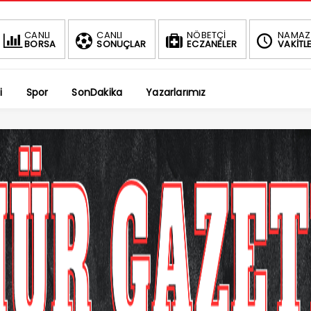
BIST
CANLI
CANLI
NÖBETÇİ
NAMAZ
BORSA
SONUÇLAR
ECZANELER
VAKİTLE
1.4
1.66%
i
Spor
SonDakika
Yazarlarımız