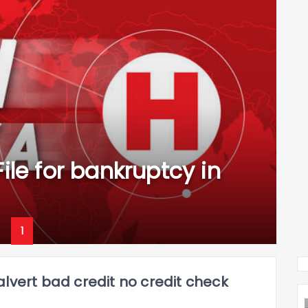
ile for bankruptcy in
1
ert bad credit no credit check