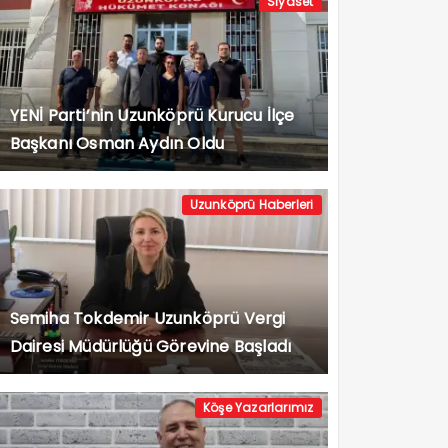
Siyaset
YENİ Parti’nin Uzunköprü Kurucu İlçe
Başkanı Osman Aydın Oldu
Uzunköprü Haberleri
Semiha Tokdemir Uzunköprü Vergi
Dairesi Müdürlüğü Görevine Başladı
Köşe Yazarlarımız