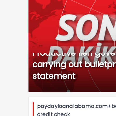
Productive lien gov
carrying out bullet
statement
paydayloanalabama.com+berl
credit check