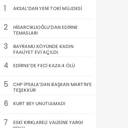
1
AKSAL’DAN YENİ TOKİ MÜJDESİ
2
HİSARCIKLIOĞLU’DAN EDİRNE
TEMASLARI
3
BAYRAMLI KÖYÜNDE KADIN
FAALİYET EVİ AÇILDI.
4
EDİRNE’DE FECİ KAZA:4 ÖLÜ
5
CHP İPSALA’DAN BAŞKAN MARTİN’E
TEŞEKKÜR
6
KURT BEY UNUTULMADI
7
ESKİ KIRKLARELİ VALİSİNE YARGI