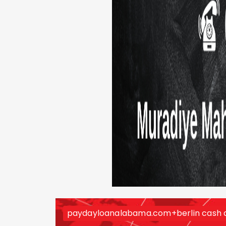
paydayloanalabama.com+berlin cash a