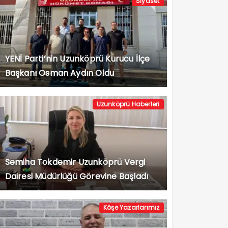
Siyaset
YENİ Parti’nin Uzunköprü Kurucu İlçe
Başkanı Osman Aydın Oldu
Uzunköprü Haberleri
Semiha Tokdemir Uzunköprü Vergi
Dairesi Müdürlüğü Görevine Başladı
Köşe Yazarlarımız