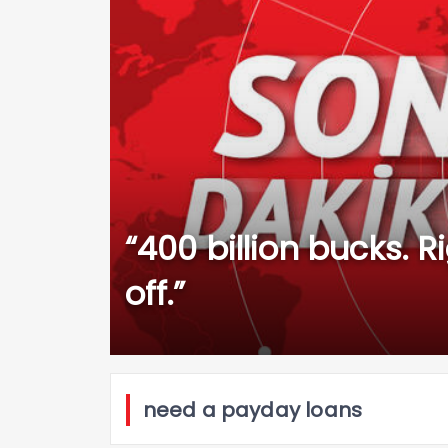
“400 billion bucks. Ri
off.”
need a payday loans