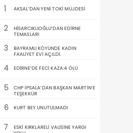
1
AKSAL’DAN YENİ TOKİ MÜJDESİ
2
HİSARCIKLIOĞLU’DAN EDİRNE
TEMASLARI
3
BAYRAMLI KÖYÜNDE KADIN
FAALİYET EVİ AÇILDI.
4
EDİRNE’DE FECİ KAZA:4 ÖLÜ
5
CHP İPSALA’DAN BAŞKAN MARTİN’E
TEŞEKKÜR
6
KURT BEY UNUTULMADI
7
ESKİ KIRKLARELİ VALİSİNE YARGI