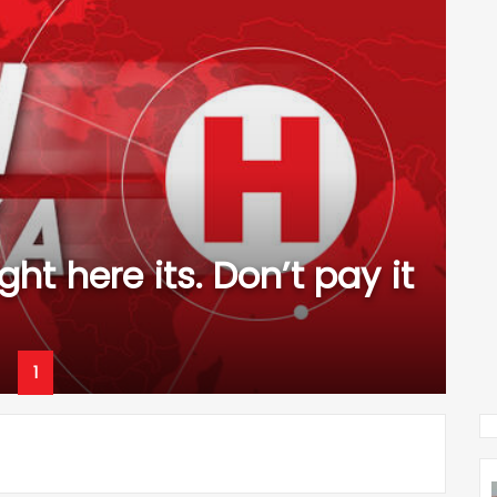
ght here its. Don’t pay it
1