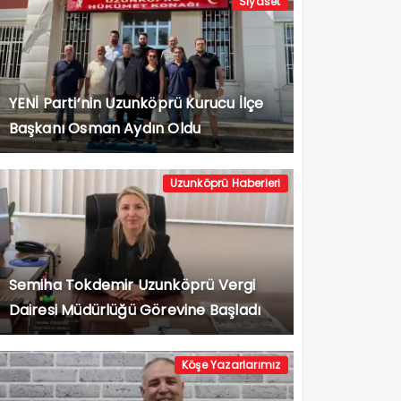
Siyaset
YENİ Parti’nin Uzunköprü Kurucu İlçe
Başkanı Osman Aydın Oldu
Uzunköprü Haberleri
Semiha Tokdemir Uzunköprü Vergi
Dairesi Müdürlüğü Görevine Başladı
Köşe Yazarlarımız