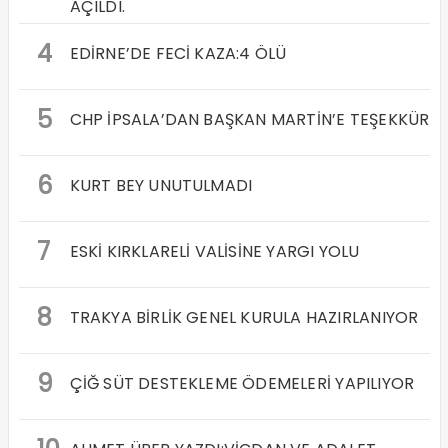
AÇILDI.
4
EDİRNE’DE FECİ KAZA:4 ÖLÜ
5
CHP İPSALA’DAN BAŞKAN MARTİN’E TEŞEKKÜR
6
KURT BEY UNUTULMADI
7
ESKİ KIRKLARELİ VALİSİNE YARGI YOLU
8
TRAKYA BİRLİK GENEL KURULA HAZIRLANIYOR
9
ÇİĞ SÜT DESTEKLEME ÖDEMELERİ YAPILIYOR