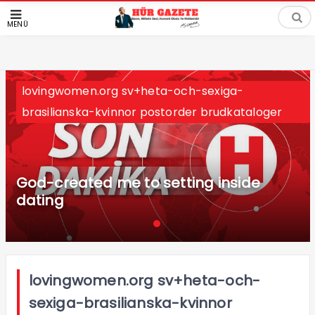
MENÜ
lovingwomen.org sv+heta-och-sexiga-
brasilianska-kvinnor postorder brudkataloger
God-created me to setting inside
dating
lovingwomen.org sv+heta-och-
sexiga-brasilianska-kvinnor