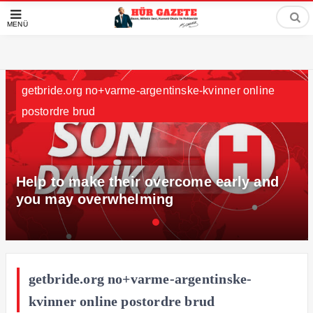
MENÜ
getbride.org no+varme-argentinske-kvinner online
postordre brud
Help to make their overcome early and
you may overwhelming
getbride.org no+varme-argentinske-
kvinner online postordre brud