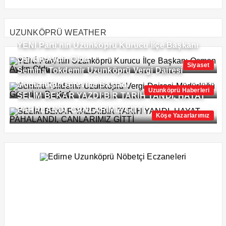
UZUNKÖPRÜ WEATHER
YENİ Parti’nin Uzunköprü Kurucu İlçe Başkanı
Osman Aydın Oldu
Siyaset
Semiha Tokdemir Uzunköprü Vergi Dairesi
Müdürlüğü Görevine Başladı
Uzunköprü Haberleri
SELİM BEKAR YAZDI:BİR TARİH YANDI, HAYAT
PAHALANDI, CANLARIMIZ GİTTİ
Köşe Yazarlarımız