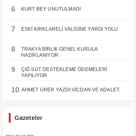
6
KURT BEY UNUTULMADI
7
ESKİ KIRKLARELİ VALİSİNE YARGI YOLU
8
TRAKYA BİRLİK GENEL KURULA
HAZIRLANIYOR
9
ÇİĞ SÜT DESTEKLEME ÖDEMELERİ
YAPILIYOR
10
AHMET ÜRER YAZDI:VİCDAN VE ADALET.
Gazeteler
Sitene Gazete Ekle