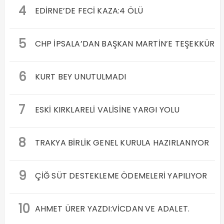
4
EDİRNE’DE FECİ KAZA:4 ÖLÜ
5
CHP İPSALA’DAN BAŞKAN MARTİN’E TEŞEKKÜR
6
KURT BEY UNUTULMADI
7
ESKİ KIRKLARELİ VALİSİNE YARGI YOLU
8
TRAKYA BİRLİK GENEL KURULA HAZIRLANIYOR
9
ÇİĞ SÜT DESTEKLEME ÖDEMELERİ YAPILIYOR
10
AHMET ÜRER YAZDI:VİCDAN VE ADALET.