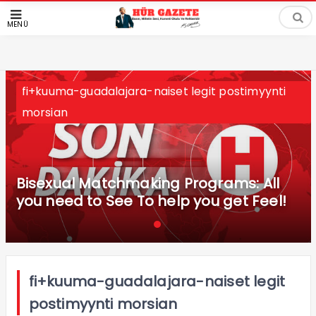
MENÜ
fi+kuuma-guadalajara-naiset legit postimyynti
morsian
Bisexual Matchmaking Programs: All
you need to See To help you get Feel!
fi+kuuma-guadalajara-naiset legit
postimyynti morsian