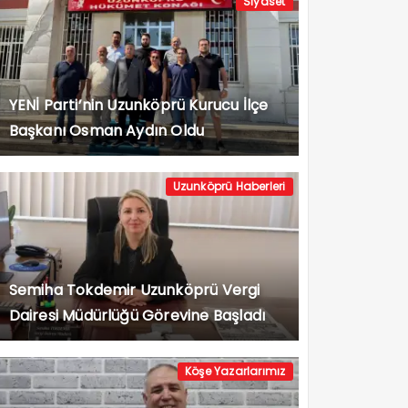
Siyaset
YENİ Parti’nin Uzunköprü Kurucu İlçe
Başkanı Osman Aydın Oldu
Uzunköprü Haberleri
Semiha Tokdemir Uzunköprü Vergi
Dairesi Müdürlüğü Görevine Başladı
Köşe Yazarlarımız