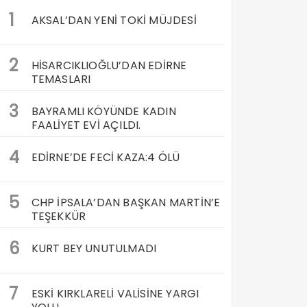
1
AKSAL’DAN YENİ TOKİ MÜJDESİ
2
HİSARCIKLIOĞLU’DAN EDİRNE
TEMASLARI
3
BAYRAMLI KÖYÜNDE KADIN
FAALİYET EVİ AÇILDI.
4
EDİRNE’DE FECİ KAZA:4 ÖLÜ
5
CHP İPSALA’DAN BAŞKAN MARTİN’E
TEŞEKKÜR
6
KURT BEY UNUTULMADI
7
ESKİ KIRKLARELİ VALİSİNE YARGI