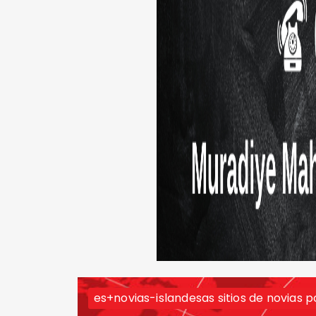
es+novias-islandesas sitios de novias p