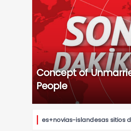
Concept of Unmarri
People
es+novias-islandesas sitios d