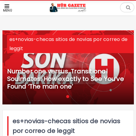
MENÜ
es+novias-checas sitios de novias por correo de
leggit
Number one versus. Transitional
Soulmates: How exactly to See You’ve
Found ‘The main one’
es+novias-checas sitios de novias
por correo de leggit