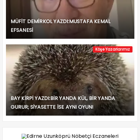
MÜFİT DEMİRKOL YAZDI:MUSTAFA KEMAL
EFSANESİ
Köşe Yazarlarımız
BAY KİRPİ YAZDI:BİR YANDA KÜL, BİR YANDA
GURUR; SİYASETTE İSE AYNI OYUN!