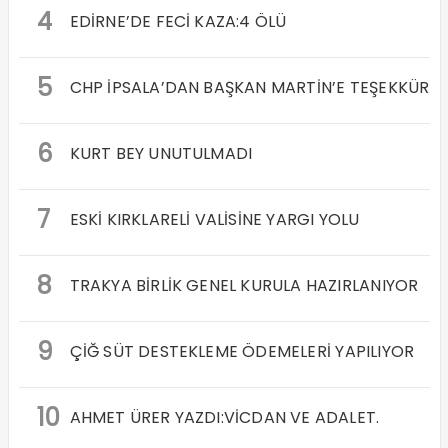
4
EDİRNE’DE FECİ KAZA:4 ÖLÜ
5
CHP İPSALA’DAN BAŞKAN MARTİN’E TEŞEKKÜR
6
KURT BEY UNUTULMADI
7
ESKİ KIRKLARELİ VALİSİNE YARGI YOLU
8
TRAKYA BİRLİK GENEL KURULA HAZIRLANIYOR
9
ÇİĞ SÜT DESTEKLEME ÖDEMELERİ YAPILIYOR
10
AHMET ÜRER YAZDI:VİCDAN VE ADALET.