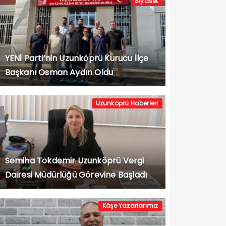
Siyaset
YENİ Parti’nin Uzunköprü Kurucu İlçe
Başkanı Osman Aydın Oldu
Uzunköprü Haberleri
Semiha Tokdemir Uzunköprü Vergi
Dairesi Müdürlüğü Görevine Başladı
Köşe Yazarlarımız