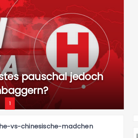
tes pauschal jedoch
nbaggern?
1
che-vs-chinesische-madchen