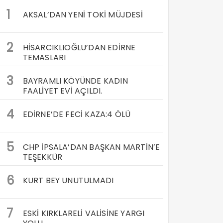
1
AKSAL’DAN YENİ TOKİ MÜJDESİ
2
HİSARCIKLIOĞLU’DAN EDİRNE
TEMASLARI
3
BAYRAMLI KÖYÜNDE KADIN
FAALİYET EVİ AÇILDI.
4
EDİRNE’DE FECİ KAZA:4 ÖLÜ
5
CHP İPSALA’DAN BAŞKAN MARTİN’E
TEŞEKKÜR
6
KURT BEY UNUTULMADI
7
ESKİ KIRKLARELİ VALİSİNE YARGI