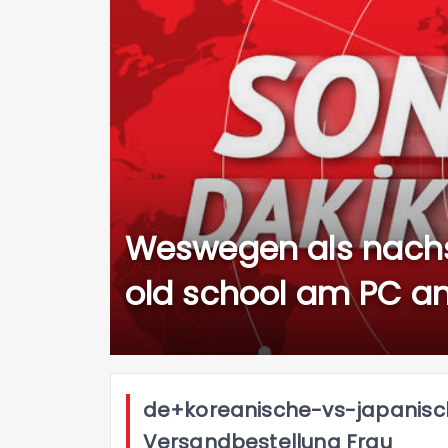
Weswegen als nachs
old school am PC a
de+koreanische-vs-japanis
Versandbestellung Frau