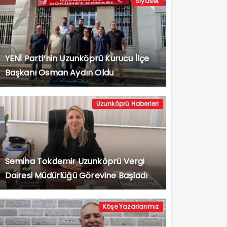
Siyaset
YENİ Parti’nin Uzunköprü Kurucu İlçe
Başkanı Osman Aydın Oldu
Uzunköprü Haberleri
Semiha Tokdemir Uzunköprü Vergi
Dairesi Müdürlüğü Görevine Başladı
Köşe Yazarlarımız