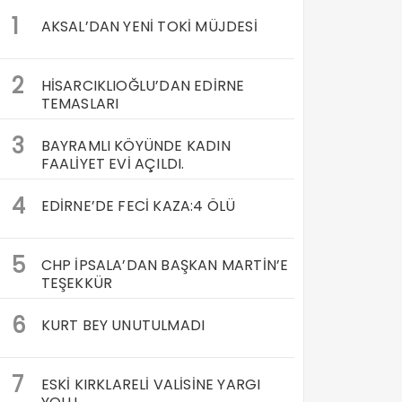
1
AKSAL’DAN YENİ TOKİ MÜJDESİ
2
HİSARCIKLIOĞLU’DAN EDİRNE
TEMASLARI
3
BAYRAMLI KÖYÜNDE KADIN
FAALİYET EVİ AÇILDI.
4
EDİRNE’DE FECİ KAZA:4 ÖLÜ
5
CHP İPSALA’DAN BAŞKAN MARTİN’E
TEŞEKKÜR
6
KURT BEY UNUTULMADI
7
ESKİ KIRKLARELİ VALİSİNE YARGI