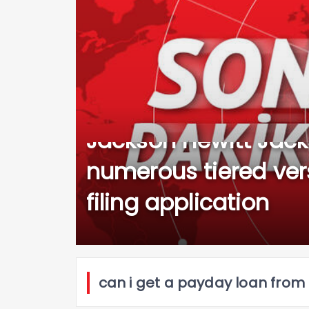
Jackson Hewitt Jack
numerous tiered vers
filing application
can i get a payday loan from