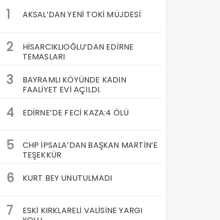
1
AKSAL’DAN YENİ TOKİ MÜJDESİ
2
HİSARCIKLIOĞLU’DAN EDİRNE
TEMASLARI
3
BAYRAMLI KÖYÜNDE KADIN
FAALİYET EVİ AÇILDI.
4
EDİRNE’DE FECİ KAZA:4 ÖLÜ
5
CHP İPSALA’DAN BAŞKAN MARTİN’E
TEŞEKKÜR
6
KURT BEY UNUTULMADI
7
ESKİ KIRKLARELİ VALİSİNE YARGI