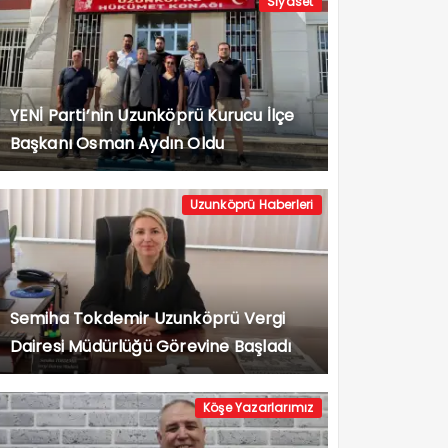
Siyaset
YENİ Parti’nin Uzunköprü Kurucu İlçe
Başkanı Osman Aydın Oldu
Uzunköprü Haberleri
Semiha Tokdemir Uzunköprü Vergi
Dairesi Müdürlüğü Görevine Başladı
Köşe Yazarlarımız