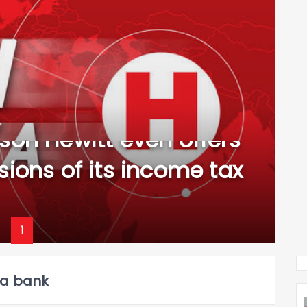
son Hewitt even offers
ions of its income tax
1
 a bank