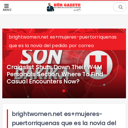
MENÜ
brightwomen.net es+mujeres-puertorriquenas
que es la novia del pedido por correo
Craigslist Shuts Down Their W4M
Personals Section, Where To Find
Casual Encounters Now?
brightwomen.net es+mujeres-
puertorriquenas que es la novia del