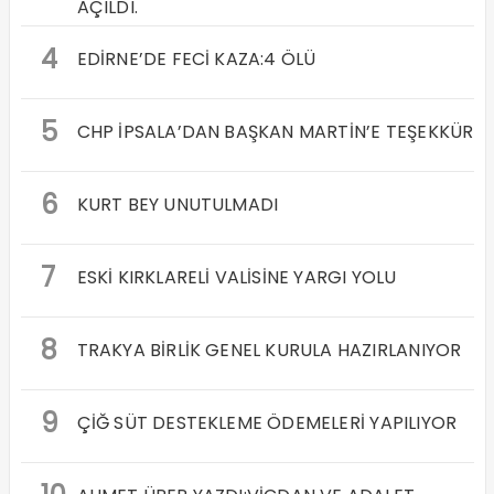
AÇILDI.
4
EDİRNE’DE FECİ KAZA:4 ÖLÜ
5
CHP İPSALA’DAN BAŞKAN MARTİN’E TEŞEKKÜR
6
KURT BEY UNUTULMADI
7
ESKİ KIRKLARELİ VALİSİNE YARGI YOLU
8
TRAKYA BİRLİK GENEL KURULA HAZIRLANIYOR
9
ÇİĞ SÜT DESTEKLEME ÖDEMELERİ YAPILIYOR