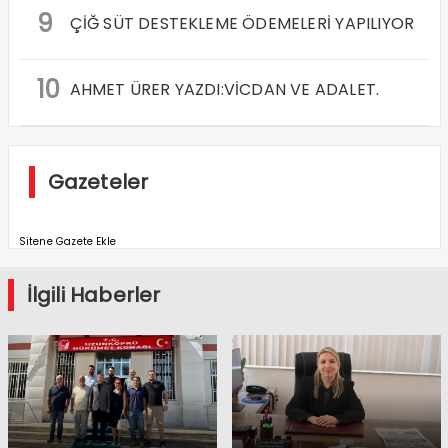
9
ÇİĞ SÜT DESTEKLEME ÖDEMELERİ YAPILIYOR
10
AHMET ÜRER YAZDI:VİCDAN VE ADALET.
Gazeteler
Sitene Gazete Ekle
İlgili Haberler