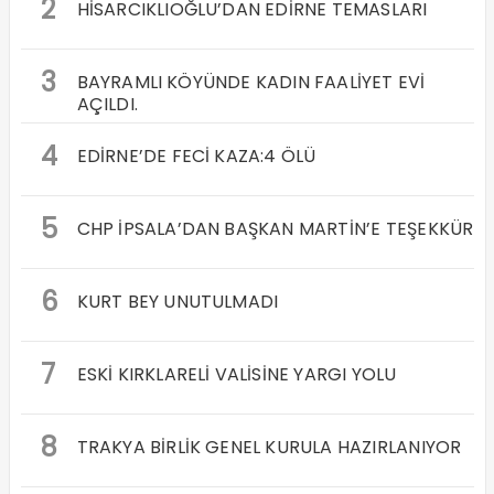
2
HİSARCIKLIOĞLU’DAN EDİRNE TEMASLARI
3
BAYRAMLI KÖYÜNDE KADIN FAALİYET EVİ
AÇILDI.
4
EDİRNE’DE FECİ KAZA:4 ÖLÜ
5
CHP İPSALA’DAN BAŞKAN MARTİN’E TEŞEKKÜR
6
KURT BEY UNUTULMADI
7
ESKİ KIRKLARELİ VALİSİNE YARGI YOLU
8
TRAKYA BİRLİK GENEL KURULA HAZIRLANIYOR