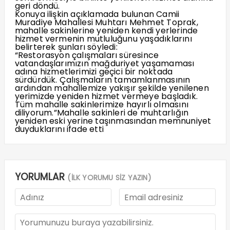
geri döndü.
Konuya ilişkin açıklamada bulunan Camii
Muradiye Mahallesi Muhtarı Mehmet Toprak,
mahalle sakinlerine yeniden kendi yerlerinde
hizmet vermenin mutluluğunu yaşadıklarını
belirterek şunları söyledi:
“Restorasyon çalışmaları süresince
vatandaşlarımızın mağduriyet yaşamaması
adına hizmetlerimizi geçici bir noktada
sürdürdük. Çalışmaların tamamlanmasının
ardından mahallemize yakışır şekilde yenilenen
yerimizde yeniden hizmet vermeye başladık.
Tüm mahalle sakinlerimize hayırlı olmasını
diliyorum.”Mahalle sakinleri de muhtarlığın
yeniden eski yerine taşınmasından memnuniyet
duyduklarını ifade etti
YORUMLAR
(İLK YORUMU SİZ YAZIN)