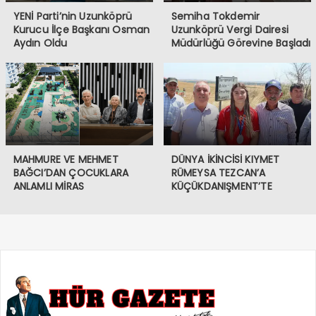
YENİ Parti’nin Uzunköprü
Semiha Tokdemir
Kurucu İlçe Başkanı Osman
Uzunköprü Vergi Dairesi
Aydın Oldu
Müdürlüğü Görevine Başladı
MAHMURE VE MEHMET
DÜNYA İKİNCİSİ KIYMET
BAĞCI’DAN ÇOCUKLARA
RÜMEYSA TEZCAN’A
ANLAMLI MİRAS
KÜÇÜKDANIŞMENT’TE
COŞKULU KARŞILAMA