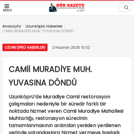
MENÜ
>
>
Anasayfa
Uzunköprü Haberleri
CAMİİ MURADİYE MUH. YUVASINA DÖNDÜ
UZUNKÖPRÜ HABERLERI
2 Haziran 2026 10:02
CAMİİ MURADİYE MUH.
YUVASINA DÖNDÜ
Uzunköprü’de Muradiye Camii restorasyon
çalışmaları nedeniyle bir süredir farklı bir
noktada hizmet veren Camii Muradiye Mahallesi
Muhtarlığı, restorasyon sürecinin
tamamlanmasının ardından yeniden yenilenen
yerinde vatandaşlara hizmet vermeye başladı.