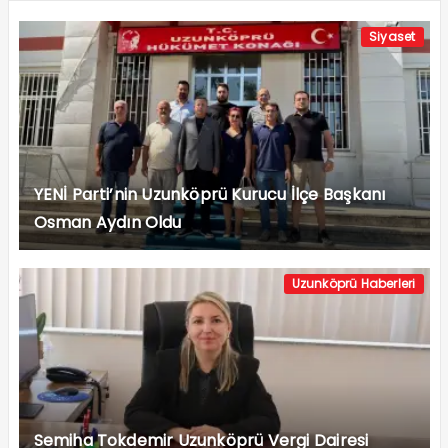
Siyaset
YENİ Parti’nin Uzunköprü Kurucu İlçe Başkanı
Osman Aydın Oldu
Uzunköprü Haberleri
Semiha Tokdemir Uzunköprü Vergi Dairesi