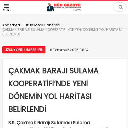
MENÜ
>
>
Anasayfa
Uzunköprü Haberleri
ÇAKMAK BARAJI SULAMA KOOPERATİFİ’NDE YENİ DÖNEMİN YOL HARİTASI
BELİRLENDİ
UZUNKÖPRÜ HABERLERI
6 Temmuz 2026 08:14
ÇAKMAK BARAJI SULAMA
KOOPERATİFİ’NDE YENİ
DÖNEMİN YOL HARİTASI
BELİRLENDİ
S.S. Çakmak Barajı Sulaması Sulama