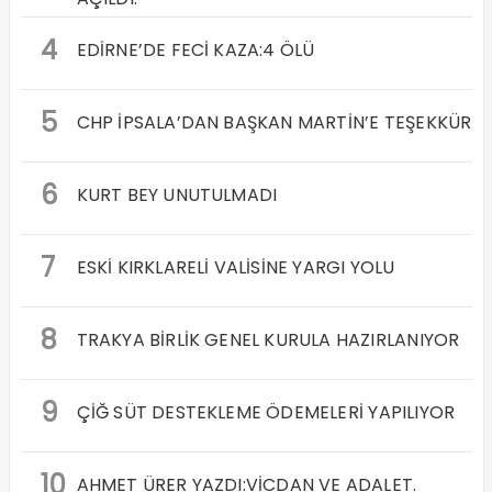
4
EDİRNE’DE FECİ KAZA:4 ÖLÜ
5
CHP İPSALA’DAN BAŞKAN MARTİN’E TEŞEKKÜR
6
KURT BEY UNUTULMADI
7
ESKİ KIRKLARELİ VALİSİNE YARGI YOLU
8
TRAKYA BİRLİK GENEL KURULA HAZIRLANIYOR
9
ÇİĞ SÜT DESTEKLEME ÖDEMELERİ YAPILIYOR
10
AHMET ÜRER YAZDI:VİCDAN VE ADALET.