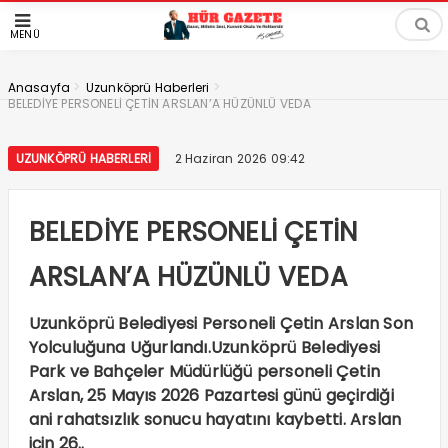
MENÜ
>
>
Anasayfa
Uzunköprü Haberleri
BELEDİYE PERSONELİ ÇETİN ARSLAN’A HÜZÜNLÜ VEDA
UZUNKÖPRÜ HABERLERI
2 Haziran 2026 09:42
BELEDİYE PERSONELİ ÇETİN
ARSLAN’A HÜZÜNLÜ VEDA
Uzunköprü Belediyesi Personeli Çetin Arslan Son
Yolculuğuna Uğurlandı.Uzunköprü Belediyesi
Park ve Bahçeler Müdürlüğü personeli Çetin
Arslan, 25 Mayıs 2026 Pazartesi günü geçirdiği
ani rahatsızlık sonucu hayatını kaybetti. Arslan
için 26..