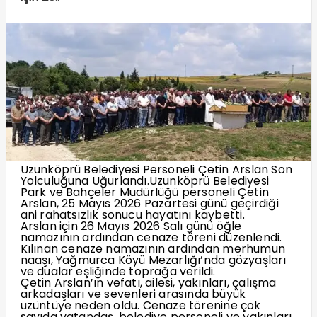
Uzunköprü Belediyesi Personeli Çetin Arslan Son
Yolculuğuna Uğurlandı.Uzunköprü Belediyesi
Park ve Bahçeler Müdürlüğü personeli Çetin
Arslan, 25 Mayıs 2026 Pazartesi günü geçirdiği
ani rahatsızlık sonucu hayatını kaybetti.
Arslan için 26 Mayıs 2026 Salı günü öğle
namazının ardından cenaze töreni düzenlendi.
Kılınan cenaze namazının ardından merhumun
naaşı, Yağmurca Köyü Mezarlığı’nda gözyaşları
ve dualar eşliğinde toprağa verildi.
Çetin Arslan’ın vefatı, ailesi, yakınları, çalışma
arkadaşları ve sevenleri arasında büyük
üzüntüye neden oldu. Cenaze törenine çok
sayıda vatandaş, belediye personeli ve yakınları