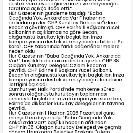
destek vermeyeceğini ve imza vermeyeceğini
tarafıma açıkça ifade etti.”
Hür Gazete’nin gündeme taşıdığı “Baba
Ocağında Yok, Ankara’da Var!” haberinin
ardından gözler CHP Kurultay Delegesi Özlem
Becan’a çevrilmişti. CHP Edirne İl Başkanı Yücel
Balkanlı’nın açıklamasına göre Becan,
olağanüstü kurultay için başlatılan imza
kampanyasına destek vermeyeceğini bildirdi. Bu
karar, CHP tabanında farklı değerlendirmelere
neden oldu.
Hür Gazete’nin “Baba Ocağında Yok, Ankara’da
Var!” başlıklı haberinin ardından gözler CHP 38.
Olağan Kurultay Delegesi Özlem Becan’a
çevrildi. CHP Edirne İl Başkanı Yücel Balkanlı,
Becan’ın olağanüstü kurultay için başlatılan imza
kampanyasına destek vermeyeceğini kendisine
ilettiğini açıkladı.
Cumhuriyet Halk Partisi’nde mahkeme süreci
sonrası olağanüstü kurultayın toplanması
amacıyla başlatılan imza kampanyası sürerken,
Edirne’de dikkatler kurultay delegelerinin tavrına
çevrildi.
Hür Gazete’nin 1 Haziran 2026 Pazartesi günü
manşetten duyurduğu “Baba Ocağında Yok,
Ankara’da Var!” başlıklı haberin ardından
CHP’nin 38. Olağan Kurultay Delegesi ve geçmiş
dönem Uzunköprü Belediye Başkanı Özlem