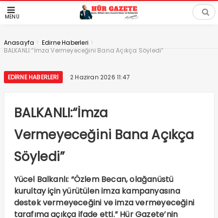
MENÜ
>
>
Anasayfa
Edirne Haberleri
BALKANLI:“İmza Vermeyeceğini Bana Açıkça Söyledi”
EDIRNE HABERLERI
2 Haziran 2026 11:47
BALKANLI:“İmza
Vermeyeceğini Bana Açıkça
Söyledi”
Yücel Balkanlı: “Özlem Becan, olağanüstü
kurultay için yürütülen imza kampanyasına
destek vermeyeceğini ve imza vermeyeceğini
tarafıma açıkça ifade etti.” Hür Gazete’nin