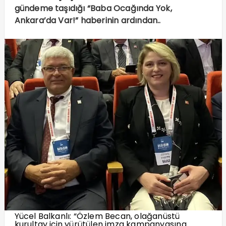
gündeme taşıdığı “Baba Ocağında Yok,
Ankara’da Var!” haberinin ardından..
Yücel Balkanlı: “Özlem Becan, olağanüstü
kurultay için yürütülen imza kampanyasına