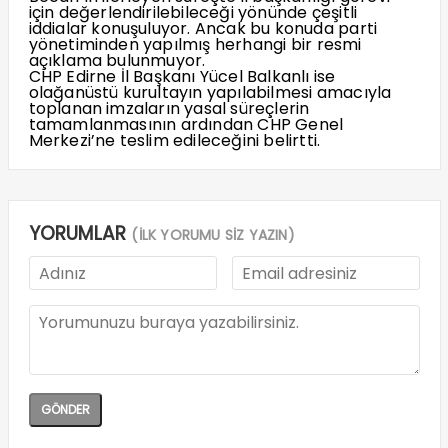
için değerlendirilebileceği yönünde çeşitli
iddialar konuşuluyor. Ancak bu konuda parti
yönetiminden yapılmış herhangi bir resmi
açıklama bulunmuyor.
CHP Edirne İl Başkanı Yücel Balkanlı ise
olağanüstü kurultayın yapılabilmesi amacıyla
toplanan imzaların yasal süreçlerin
tamamlanmasının ardından CHP Genel
Merkezi’ne teslim edileceğini belirtti.
YORUMLAR
(İLK YORUMU SİZ YAZIN)