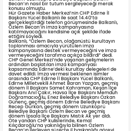
Becan’ın nasıl bir tutum sergileyeceği merak
konusu olmuştu.
Hür Gazete Haber Merkezi’nin CHP Edirne İl
Başkanı Yücel Balkanlı ile saat 14.40’ta
gerçekleştirdiği telefon görüşmesinde Balkanlı,
Özlem Becan’ın imza kampanyasına
katılmayacağını kendisine açık şekilde ifade
ettiğini söyledi.
Balkanlı, “Özlem Becan, olağanüstü kurultayın
toplanması amacıyla yürütülen imza
kampanyasına destek vermeyeceğini ve imza
vermeyeceğini tarafıma açıkça bildirdi” dedi.
CHP Genel Merkezi’nde yaşanan gelişmelerin
ardından başlatılan imza kampanyası
kapsamında Edirne’deki kurultay delegeleri de
davet edildi. İmza vermesi beklenen isimler
arasında CHP Edirne İl Başkanı Yücel Balkanlı,
Edirne Milletvekili Ahmet Baran Yazgan, geçmiş
dönem İl Başkanı Samet Kahraman, Keşan İlçe
Başkanı Anıl Çakır, Havsa İlçe Başkanı Memduh
Doğramacıoğlu, Enez Belediye Başkanı Özkan
Günenç, geçmiş dönem Edirne Belediye Başkanı
Recep Gürkan, geçmiş dönem Uzunköprü
Belediye Başkanı Özlem Becan ve geçmiş
dönem İpsala İlçe Başkanı Mıstık Ak yer aldı.
Öte yandan CHP kulislerinde, Kemal
Kılıçdaroğlu’na yakınlığıyla bilinen Özlem
Becan’ın ilerleyen süreçte il başkanlığı görevi