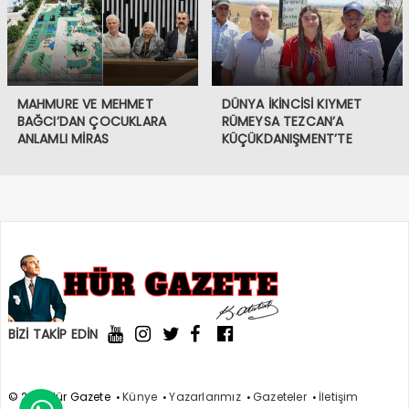
MAHMURE VE MEHMET
DÜNYA İKİNCİSİ KIYMET
BAĞCI’DAN ÇOCUKLARA
RÜMEYSA TEZCAN’A
ANLAMLI MİRAS
KÜÇÜKDANIŞMENT’TE
COŞKULU KARŞILAMA
BİZİ TAKİP EDİN
© 2021 Hür Gazete
Künye
Yazarlarımız
Gazeteler
İletişim