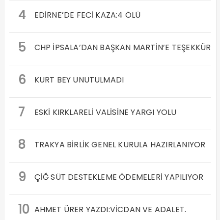
4
EDİRNE’DE FECİ KAZA:4 ÖLÜ
5
CHP İPSALA’DAN BAŞKAN MARTİN’E TEŞEKKÜR
6
KURT BEY UNUTULMADI
7
ESKİ KIRKLARELİ VALİSİNE YARGI YOLU
8
TRAKYA BİRLİK GENEL KURULA HAZIRLANIYOR
9
ÇİĞ SÜT DESTEKLEME ÖDEMELERİ YAPILIYOR
10
AHMET ÜRER YAZDI:VİCDAN VE ADALET.