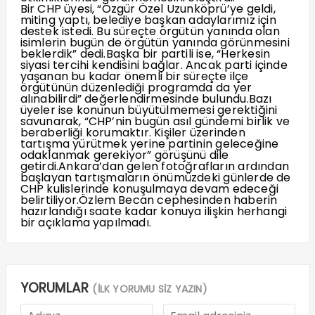
Bir CHP üyesi, “Özgür Özel Uzunköprü’ye geldi,
miting yaptı, belediye başkan adaylarımız için
destek istedi. Bu süreçte örgütün yanında olan
isimlerin bugün de örgütün yanında görünmesini
beklerdik” dedi.Başka bir partili ise, “Herkesin
siyasi tercihi kendisini bağlar. Ancak parti içinde
yaşanan bu kadar önemli bir süreçte ilçe
örgütünün düzenlediği programda da yer
alınabilirdi” değerlendirmesinde bulundu.Bazı
üyeler ise konunun büyütülmemesi gerektiğini
savunarak, “CHP’nin bugün asıl gündemi birlik ve
beraberliği korumaktır. Kişiler üzerinden
tartışma yürütmek yerine partinin geleceğine
odaklanmak gerekiyor” görüşünü dile
getirdi.Ankara’dan gelen fotoğrafların ardından
başlayan tartışmaların önümüzdeki günlerde de
CHP kulislerinde konuşulmaya devam edeceği
belirtiliyor.Özlem Becan cephesinden haberin
hazırlandığı saate kadar konuya ilişkin herhangi
bir açıklama yapılmadı.
YORUMLAR
(İLK YORUMU SİZ YAZIN)