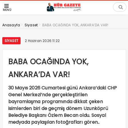
MENÜ
>
>
Anasayfa
Siyaset
BABA OCAĞINDA YOK, ANKARA’DA VAR!
SIYASET
2 Haziran 2026 11:22
BABA OCAĞINDA YOK,
ANKARA’DA VAR!
30 Mayıs 2026 Cumartesi günü Ankara’daki CHP
Genel Merkezi’nde gerçekleştirilen
bayramlaşma programında dikkat çeken
isimlerden biri de geçmiş dönem Uzunköprü
Belediye Başkanı Özlem Becan oldu. Sosyal
medyada paylaşılan fotoğrafları gören..