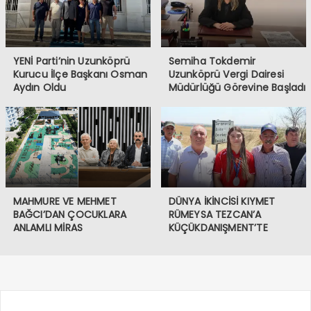
YENİ Parti’nin Uzunköprü
Semiha Tokdemir
Kurucu İlçe Başkanı Osman
Uzunköprü Vergi Dairesi
Aydın Oldu
Müdürlüğü Görevine Başladı
MAHMURE VE MEHMET
DÜNYA İKİNCİSİ KIYMET
BAĞCI’DAN ÇOCUKLARA
RÜMEYSA TEZCAN’A
ANLAMLI MİRAS
KÜÇÜKDANIŞMENT’TE
COŞKULU KARŞILAMA