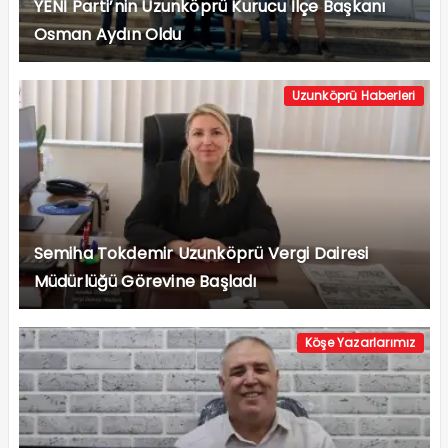
YENİ Parti’nin Uzunköprü Kurucu İlçe Başkanı
Osman Aydın Oldu
Uzunköprü Haberleri
Semiha Tokdemir Uzunköprü Vergi Dairesi
Müdürlüğü Görevine Başladı
Köşe Yazarlarımız