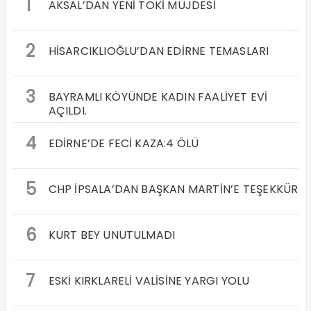
1
AKSAL’DAN YENİ TOKİ MÜJDESİ
2
HİSARCIKLIOĞLU’DAN EDİRNE TEMASLARI
3
BAYRAMLI KÖYÜNDE KADIN FAALİYET EVİ
AÇILDI.
4
EDİRNE’DE FECİ KAZA:4 ÖLÜ
5
CHP İPSALA’DAN BAŞKAN MARTİN’E TEŞEKKÜR
6
KURT BEY UNUTULMADI
7
ESKİ KIRKLARELİ VALİSİNE YARGI YOLU