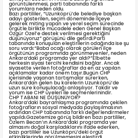
görüntülenmesi, parti tabanında farklı
yorumlara neden oldu.
Bazı partililer, “Uzunköprü’de belediye başkan
adayı gösterilen, seçim döneminde ilçeye
gelerek miting yapan ve yerel seçim sürecinde
örgütle birlikte mücadele eden Genel Başkan
Özgür Özel’e destek verilmesi gerektiğini
düşünüyoruz” görüşünü dile getirdi.Parti
tabanında konuşulan eleştirilerin odağında ise şu
soru vardı:“Baba ocağı olarak görülen ilçe
örgütünün programında görünmeyenler, neden
Ankara’daki programda yer aldı?”Elbette
herkesin siyasi tercihi kendisini bağlar. Ancak
siyasette verilen fotoğraflar da en az yapılan
açıklamalar kadar önem taşır.Bugün CHP
içerisinde yaşanan tartışmalar sürerken,
Ankara’dan gelen bu karelerin Uzunköprü’de
uzun süre konuşulacağı anlaşılıyor. Takdir ve
yorum ise CHP üyeleri ile seçmenlerinindir.
CHP TABANI NE DÜŞÜNÜYOR?
Ankara’daki bayramlaşma programında çekilen
fotoğrafların sosyal medyada paylaşılmasının
ardından CHP tabanında farklı değerlendirmeler
yapıldı.Gazetemize görüş bildiren bazı partililer,
Özlem Becan’ın Ankara’daki programda yer
almasını doğal karşıladıklarını ifade ederken,
bazı partililer ise Uzunköprü’deki örgüt
etkinliklerinde görülmemesini eleştirdi.