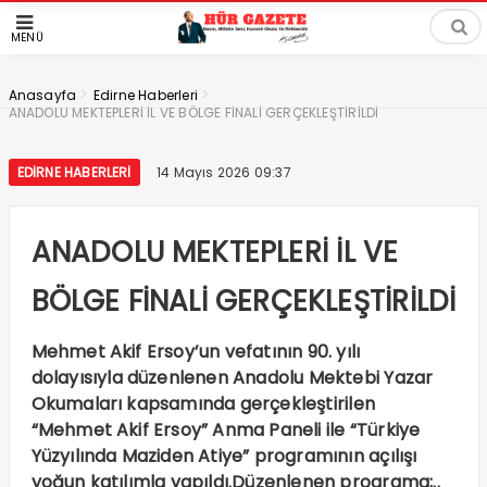
MENÜ
>
>
Anasayfa
Edirne Haberleri
ANADOLU MEKTEPLERİ İL VE BÖLGE FİNALİ GERÇEKLEŞTİRİLDİ
EDIRNE HABERLERI
14 Mayıs 2026 09:37
ANADOLU MEKTEPLERİ İL VE
BÖLGE FİNALİ GERÇEKLEŞTİRİLDİ
Mehmet Akif Ersoy’un vefatının 90. yılı
dolayısıyla düzenlenen Anadolu Mektebi Yazar
Okumaları kapsamında gerçekleştirilen
“Mehmet Akif Ersoy” Anma Paneli ile “Türkiye
Yüzyılında Maziden Atiye” programının açılışı
yoğun katılımla yapıldı.Düzenlenen programa;..