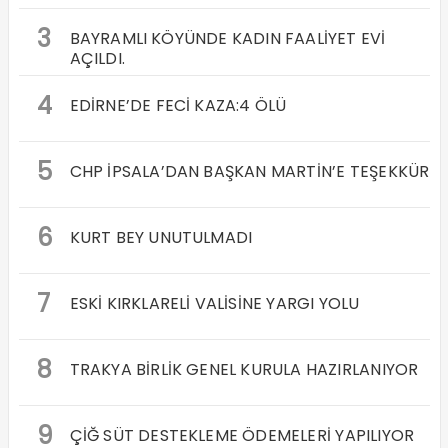
3
BAYRAMLI KÖYÜNDE KADIN FAALİYET EVİ
AÇILDI.
4
EDİRNE’DE FECİ KAZA:4 ÖLÜ
5
CHP İPSALA’DAN BAŞKAN MARTİN’E TEŞEKKÜR
6
KURT BEY UNUTULMADI
7
ESKİ KIRKLARELİ VALİSİNE YARGI YOLU
8
TRAKYA BİRLİK GENEL KURULA HAZIRLANIYOR
9
ÇİĞ SÜT DESTEKLEME ÖDEMELERİ YAPILIYOR