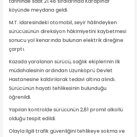
tarihinde saat 21.48 sıralarında Karapınar
köyünde meydana geldi.
M.T. idaresindeki otomobil, seyir hâlindeyken
sürücüsünün direksiyon hâkimiyetini kaybetmesi
sonucu yol kenarında bulunan elektrik direğine
çarptı.
Kazada yaralanan sürücü, sağlık ekiplerinin ilk
müdahalesinin ardından Uzunköprü Devlet
Hastanesine kaldırılarak tedavi altına alındı.
Sürücünün hayati tehlikesinin bulunduğu
öğrenildi.
Yapılan kontrolde sürücünün 2,81 promil alkollü
olduğu tespit edildi.
Olayla ilgili trafik güvenliğini tehlikeye sokma ve