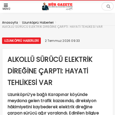
MENÜ
>
>
Anasayfa
Uzunköprü Haberleri
ALKOLLÜ SÜRÜCÜ ELEKTRİK DİREĞİNE ÇARPTI: HAYATİ TEHLİKESİ VAR
UZUNKÖPRÜ HABERLERI
2 Temmuz 2026 09:33
ALKOLLÜ SÜRÜCÜ ELEKTRİK
DİREĞİNE ÇARPTI: HAYATİ
TEHLİKESİ VAR
Uzunköprü’ye bağlı Karapınar köyünde
meydana gelen trafik kazasında, direksiyon
hâkimiyetini kaybederek elektrik direğine
çarpan sürücü ağır yaralandı. Edinilen bilgiye