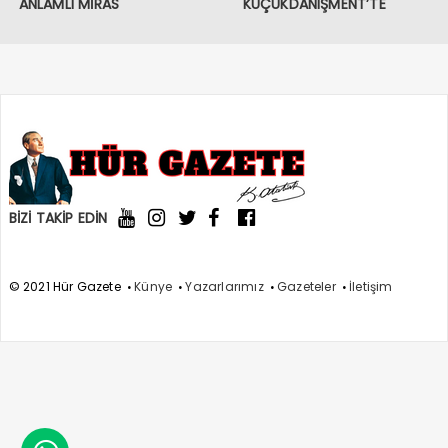
ANLAMLI MİRAS
KÜÇÜKDANIŞMENT’TE
COŞKULU KARŞILAMA
BİZİ TAKİP EDİN
© 2021 Hür Gazete
Künye
Yazarlarımız
Gazeteler
İletişim