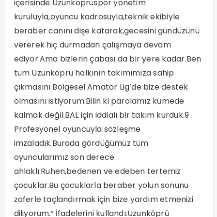
içerisinde Uzunköprüspor yönetim
kuruluyla,oyuncu kadrosuyla,teknik ekibiyle
beraber canını dişe katarak,gecesini gündüzünü
vererek hiç durmadan çalışmaya devam
ediyor.Ama bizlerin çabası da bir yere kadar.Ben
tüm Uzunköprü halkının takımımıza sahip
çıkmasını Bölgesel Amatör Lig’de bize destek
olmasını istiyorum.Bilin ki parolamız kümede
kalmak değil.BAL için iddialı bir takım kurduk.9
Profesyonel oyuncuyla sözleşme
imzaladık.Burada gördüğümüz tüm
oyuncularımız son derece
ahlaklı.Ruhen,bedenen ve edeben tertemiz
çocuklar.Bu çocuklarla beraber yolun sonunu
zaferle taçlandırmak için bize yardım etmenizi
diliyorum.” İfadelerini kullandı.Uzunköprü