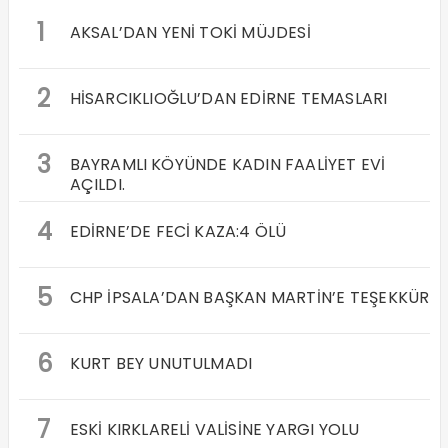
1
AKSAL’DAN YENİ TOKİ MÜJDESİ
2
HİSARCIKLIOĞLU’DAN EDİRNE TEMASLARI
3
BAYRAMLI KÖYÜNDE KADIN FAALİYET EVİ
AÇILDI.
4
EDİRNE’DE FECİ KAZA:4 ÖLÜ
5
CHP İPSALA’DAN BAŞKAN MARTİN’E TEŞEKKÜR
6
KURT BEY UNUTULMADI
7
ESKİ KIRKLARELİ VALİSİNE YARGI YOLU