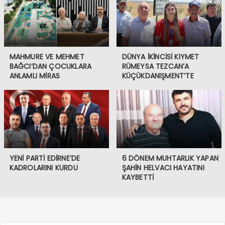
MAHMURE VE MEHMET
DÜNYA İKİNCİSİ KIYMET
BAĞCI’DAN ÇOCUKLARA
RÜMEYSA TEZCAN’A
ANLAMLI MİRAS
KÜÇÜKDANIŞMENT’TE
COŞKULU KARŞILAMA
YENİ PARTİ EDİRNE’DE
6 DÖNEM MUHTARLIK YAPAN
KADROLARINI KURDU
ŞAHİN HELVACI HAYATINI
KAYBETTİ