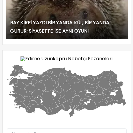
BAY KİRPİ YAZDI:BİR YANDA KÜL, BİR YANDA
GURUR; SİYASETTE İSE AYNI OYUN!